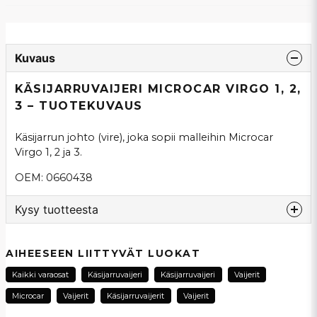
Kuvaus
KÄSIJARRUVAIJERI MICROCAR VIRGO 1, 2,
3 – TUOTEKUVAUS
Käsijarrun johto (vire), joka sopii malleihin Microcar
Virgo 1, 2 ja 3.
OEM: 0660438
Kysy tuotteesta
question
Kysy meiltä tästä tuotteesta...
AIHEESEEN LIITTYVÄT LUOKAT
Kaikki varaosat
Käsijarruvaijeri
Käsijarruvaijeri
Vaijerit
Microcar
Vaijerit
Käsijarruvaijerit
Vaijerit
name