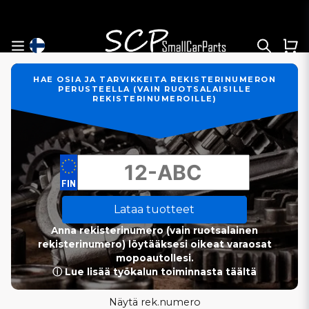
HAE OSIA JA TARVIKKEITA REKISTERINUMERON
PERUSTEELLA (VAIN RUOTSALAISILLE
REKISTERINUMEROILLE)
Lataa tuotteet
Anna rekisterinumero (vain ruotsalainen
rekisterinumero) löytääksesi oikeat varaosat
mopoautollesi.
ⓘ Lue lisää työkalun toiminnasta täältä
Näytä rek.numero