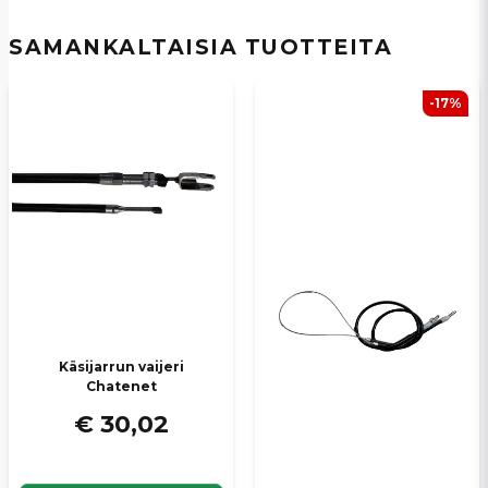
Nimi
SAMANKALTAISIA ​​TUOTTEITA
email
Sähköpostiosoite
-17%
Kyllä, voit julkaista kysymykseni
Käsijarrun vaijeri
Chatenet
Lähetä kysymys
€ 30,02