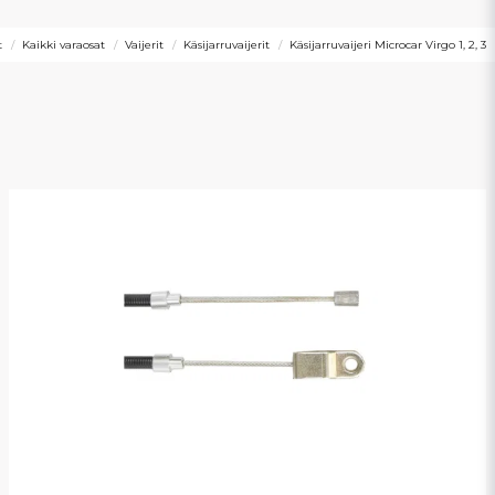
t
Kaikki varaosat
Vaijerit
Käsijarruvaijerit
Käsijarruvaijeri Microcar Virgo 1, 2, 3