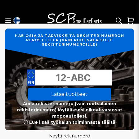
HAE OSIA JA TARVIKKEITA REKISTERINUMERON
PERUSTEELLA (VAIN RUOTSALAISILLE
REKISTERINUMEROILLE)
Lataa tuotteet
Anna rekisterinumero (vain ruotsalainen
rekisterinumero) löytääksesi oikeat varaosat
mopoautollesi.
ⓘ Lue lisää työkalun toiminnasta täältä
Näytä rek.numero