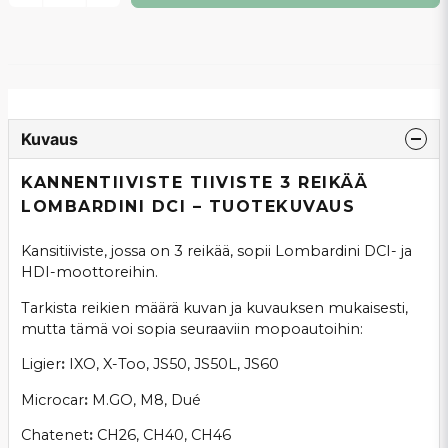
Kuvaus
KANNENTIIVISTE TIIVISTE 3 REIKÄÄ
LOMBARDINI DCI – TUOTEKUVAUS
Kansitiiviste, jossa on 3 reikää, sopii Lombardini DCI- ja
HDI-moottoreihin.
Tarkista reikien määrä kuvan ja kuvauksen mukaisesti,
mutta tämä voi sopia seuraaviin mopoautoihin:
Ligier
:
IXO, X-Too, JS50, JS50L, JS60
Microcar
:
M.GO, M8, Dué
Chatenet
:
CH26, CH40, CH46