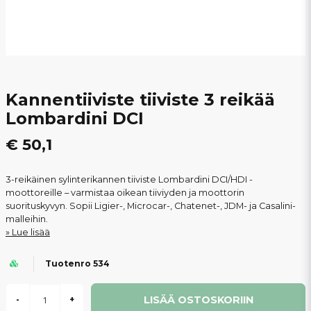
Kannentiiviste tiiviste 3 reikää
Lombardini DCI
€ 50,1
3-reikäinen sylinterikannen tiiviste Lombardini DCI/HDI -
moottoreille – varmistaa oikean tiiviyden ja moottorin
suorituskyvyn. Sopii Ligier-, Microcar-, Chatenet-, JDM- ja Casalini-
malleihin.
Lue lisää
Tuotenro 534
LISÄÄ OSTOSKORIIN
-
+