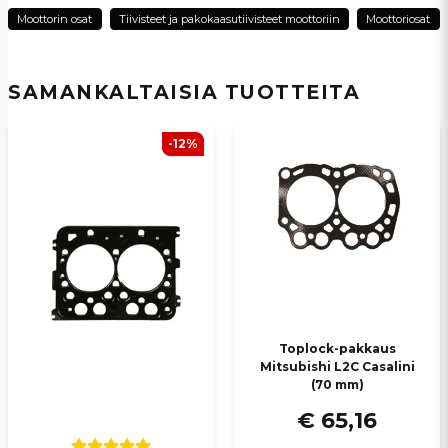
Moottorin osat
Tiivisteet ja pakokaasutiivisteet moottoriin
Moottoriosat
Kyllä, voit julkaista kysymykseni
SAMANKALTAISIA ​​TUOTTEITA
-12%
Lähetä kysymys
Toplock-pakkaus
Mitsubishi L2C Casalini
(70 mm)
€ 65,16