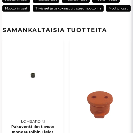
Moottorin osat
Tiivisteet ja pakokaasutiivisteet moottoriin
Moottoriosat
Kyllä, voit julkaista kysymykseni
SAMANKALTAISIA ​​TUOTTEITA
Lähetä kysymys
LOMBARDINI
Pakoventtiilin tiiviste
mopoautoihin Ligier,