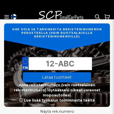
HAE OSIA JA TARVIKKEITA REKISTERINUMERON
PERUSTEELLA (VAIN RUOTSALAISILLE
REKISTERINUMEROILLE)
Lataa tuotteet
Anna rekisterinumero (vain ruotsalainen
rekisterinumero) löytääksesi oikeat varaosat
mopoautollesi.
ⓘ Lue lisää työkalun toiminnasta täältä
Näytä rek.numero