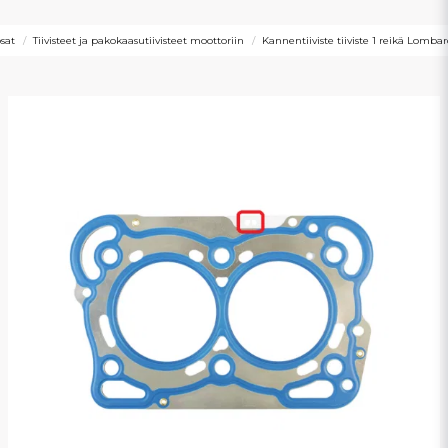
sat
Tiivisteet ja pakokaasutiivisteet moottoriin
Kannentiiviste tiiviste 1 reikä Lombar