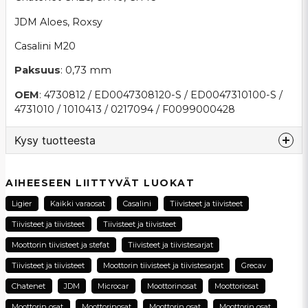
JDM Aloes, Roxsy
Casalini M20
Paksuus
: 0,73 mm
OEM
: 4730812 / ED0047308120-S / ED0047310100-S /
4731010 / 1010413 / 0217094 / F0099000428
Kysy tuotteesta
question
Kysy meiltä tästä tuotteesta...
AIHEESEEN LIITTYVÄT LUOKAT
Ligier
Kaikki varaosat
Casalini
Tiivisteet ja tiivisteet
Tiivisteet ja tiivisteet
Tiivisteet ja tiivisteet
name
Moottorin tiivisteet ja stefat
Tiivisteet ja tiivistesarjat
Nimi
Tiivisteet ja tiivisteet
Moottorin tiivisteet ja tiivistesarjat
Grecav
Chatenet
JDM
Microcar
Moottorinosat
Moottoriosat
email
Sähköpostiosoite
Moottorin osat
Moottorinosat
Moottorin osat
Moottorin osat