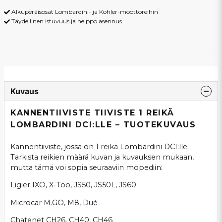
Alkuperäisosat Lombardini- ja Kohler-moottoreihin
Täydellinen istuvuus ja helppo asennus
Kuvaus
KANNENTIIVISTE TIIVISTE 1 REIKÄ
LOMBARDINI DCI:LLE – TUOTEKUVAUS
Kannentiiviste, jossa on 1 reikä Lombardini DCI:lle.
Tarkista reikien määrä kuvan ja kuvauksen mukaan,
mutta tämä voi sopia seuraaviin mopediin:
Ligier IXO, X-Too, JS50, JS50L, JS60
Microcar M.GO, M8, Dué
Chatenet CH26, CH40, CH46