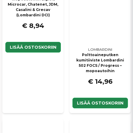
Microcar, Chatenet, JDM,
Casalini & Grecav
(Lombardini DCI)
€ 8,94
LISÄÄ OSTOSKORIIN
LOMBARDINI
Polttoaineputken
kumitiiviste Lombardini
502 FOCS / Progress –
mopoautoihin
€ 14,96
LISÄÄ OSTOSKORIIN