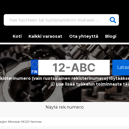
hae tuotteen tai tuotenumeron mukaan....
Koti
Kaikki varaosat
Ota yhteyttä
Blogi
Lata
kisterinumero (vain ruotsalainen rekisterinumero) löytääks
ⓘ Lue lisää työkalun toiminnasta tä
Näytä rek.numero
aijeri Microcar M.GO Yanmar