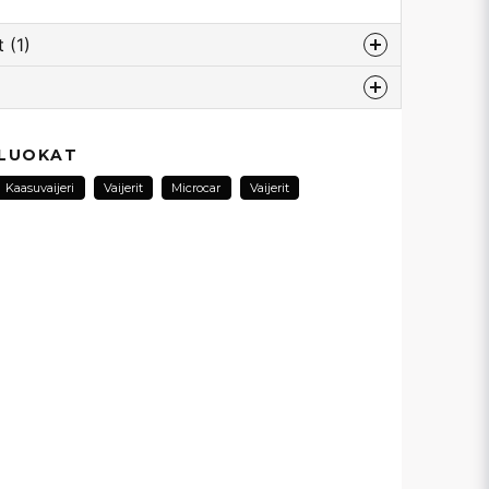
 (1)
esta...
 LUOKAT
Kaasuvaijeri
Vaijerit
Microcar
Vaijerit
la längden på vajern med fästen är ca 54 cm.
ar AB
email
Sähköpostiosoite
ysymykseni