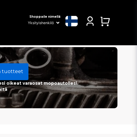
Shoppaile nimellä
a tuotteet
esi oikeat varaosat mopoautollesi.
ältä