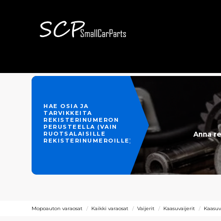
HAE OSIA JA
TARVIKKEITA
REKISTERINUMERON
PERUSTEELLA (VAIN
Anna re
RUOTSALAISILLE
REKISTERINUMEROILLE)
Mopoauton varaosat
Kaikki varaosat
Vaijerit
Kaasuvaijerit
Kaasuv