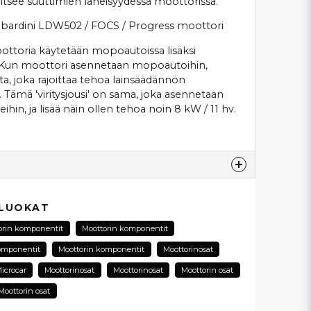
aitsee suuttimien läheisyydessä moottorissa.
Lombardini LDW502 / FOCS / Progress moottori
toria käytetään mopoautoissa lisäksi
ä. Kun moottori asennetaan mopoautoihin,
ta, joka rajoittaa tehoa lainsäädännön
 Tämä 'viritysjousi' on sama, joka asennetaan
ihin, ja lisää näin ollen tehoa noin 8 kW / 11 hv.
esta...
 LUOKAT
orin komponentit
Moottorin komponentit
omponentit
Moottorin komponentit
Moottorinosat
email
icrocar
Moottorinosat
Moottorinosat
Moottorin osat
Sähköpostiosoite
Moottorin osat