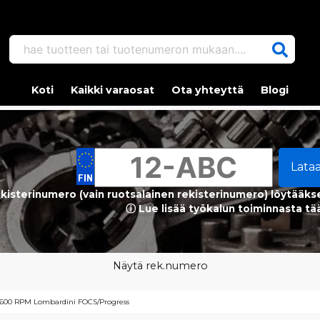
hae tuotteen tai tuotenumeron mukaan....
Koti
Kaikki varaosat
Ota yhteyttä
Blogi
Lata
kisterinumero (vain ruotsalainen rekisterinumero) löytääks
ⓘ Lue lisää työkalun toiminnasta tä
Näytä rek.numero
3600 RPM Lombardini FOCS/Progress