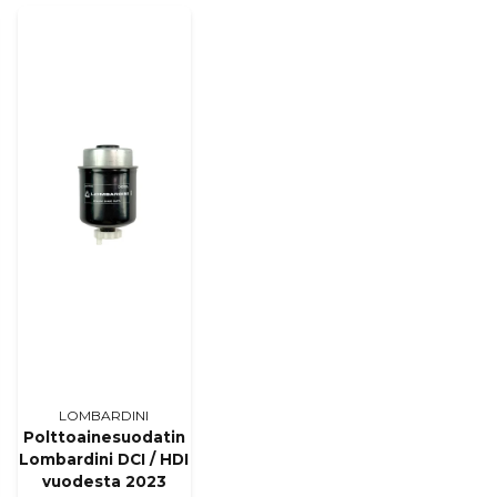
Kyllä, voit julkaista k
LOMBARDINI
Polttoainesuodatin
Lombardini DCI / HDI
vuodesta 2023