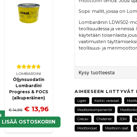
moottorin tehoa. Jousi sij
Sopii: mallit, joissa on 
Lombardinin LDW502-moot
teollisuudessa ja veneiss
käytetään toisenlaista jous
vaatimusten täyttämiseksi.
teollisuus- ja merimoottore
Kysy tuotteesta
LOMBARDINI
Öljynsuodatin
Lombardini
question
Kysy meiltä tästä tuotte
AIHEESEEN LIITTYVÄT
Progress & FOCS
(alkuperäinen)
Ligier
Kaikki varaosat
Moott
€ 13,96
€ 14,96
Moottorikomponentit
Moottorik
N
name
Grecav
Chatenet
JDM
M
Nimi
LISÄÄ OSTOSKORIIN
Moottoriosat
Moottorin osat