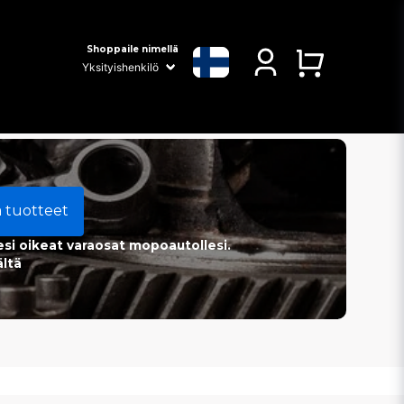
Shoppaile nimellä
a tuotteet
esi oikeat varaosat mopoautollesi.
ältä