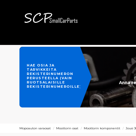
HAE OSIA JA
TARVIKKEITA
REKISTERINUMERON
PERUSTEELLA (VAIN
Anna re
RUOTSALAISILLE
REKISTERINUMEROILLE)
Mopoauton varaosat
Moottorin osat
Moottorin komponentit
Jousi 