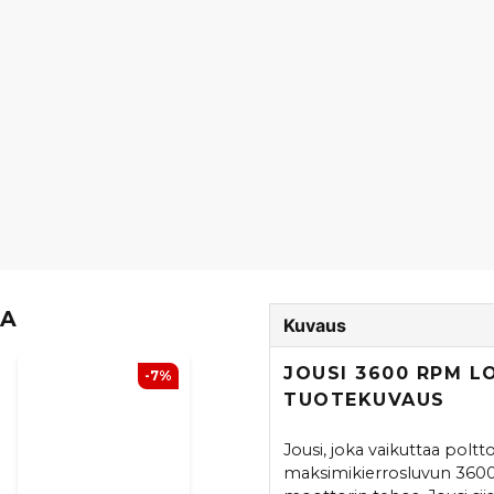
TA
Kuvaus
JOUSI 3600 RPM L
-7%
TUOTEKUVAUS
Jousi, joka vaikuttaa pol
maksimikierrosluvun 3600 k