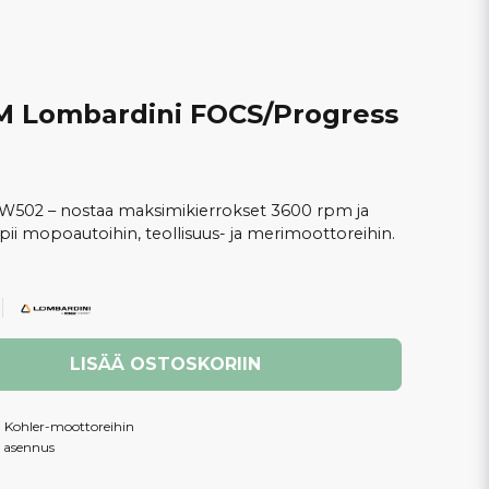
M Lombardini FOCS/Progress
W502 – nostaa maksimikierrokset 3600 rpm ja
pii mopoautoihin, teollisuus- ja merimoottoreihin.
LISÄÄ OSTOSKORIIN
a Kohler-moottoreihin
o asennus