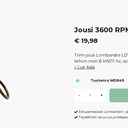
Jousi 3600 RP
€ 19,98
Trim-jousi Lombardini LD
tehon noin 8 kW/11 hv, so
Lue lisää
Tuotenro MD849
-
+
Alkuperäisosat Lombardini- j
Täydellinen istuvuus ja helpp