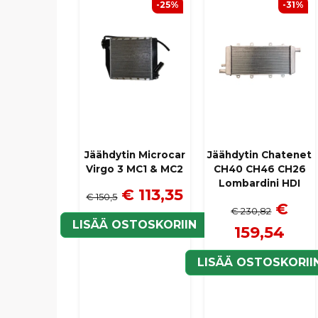
-25%
-31%
Jäähdytin Microcar
Jäähdytin Chatenet
Virgo 3 MC1 & MC2
CH40 CH46 CH26
Lombardini HDI
€ 113,35
€ 150,5
€
€ 230,82
LISÄÄ OSTOSKORIIN
159,54
LISÄÄ OSTOSKORII