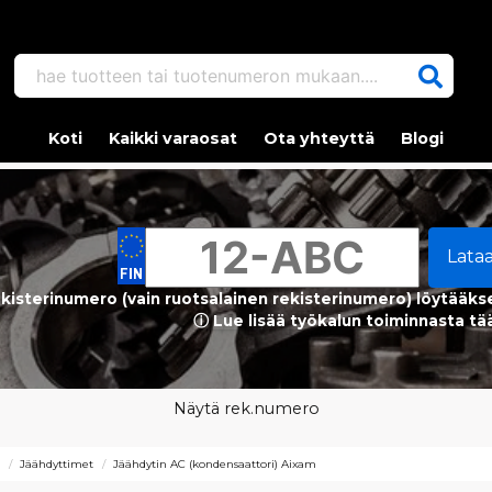
hae tuotteen tai tuotenumeron mukaan....
Koti
Kaikki varaosat
Ota yhteyttä
Blogi
Lata
kisterinumero (vain ruotsalainen rekisterinumero) löytääks
ⓘ Lue lisää työkalun toiminnasta tä
Näytä rek.numero
ä
Jäähdyttimet
Jäähdytin AC (kondensaattori) Aixam