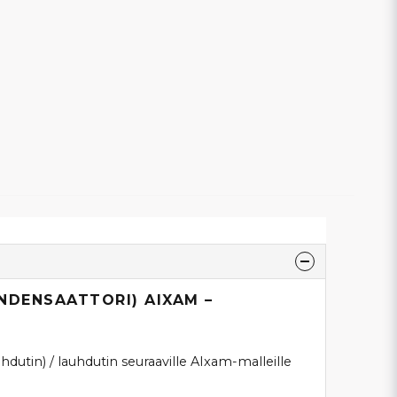
NDENSAATTORI) AIXAM –
uhdutin) / lauhdutin seuraaville AIxam-malleille