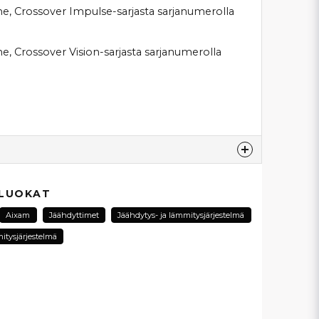
ne, Crossover Impulse-sarjasta sarjanumerolla
ne, Crossover Vision-sarjasta sarjanumerolla
esta...
 LUOKAT
Aixam
Jäähdyttimet
Jäähdytys- ja lämmitysjärjestelmä
itysjärjestelmä
email
Sähköpostiosoite