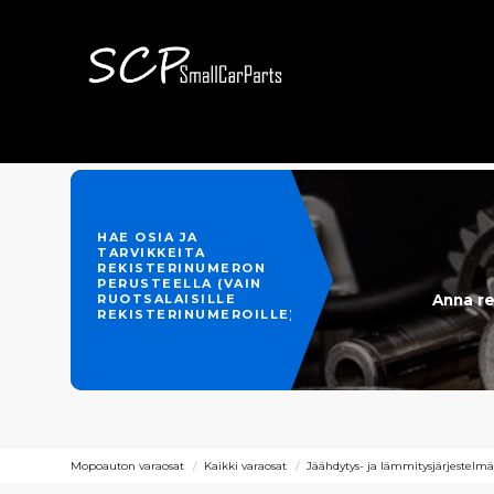
HAE OSIA JA
TARVIKKEITA
REKISTERINUMERON
PERUSTEELLA (VAIN
Anna re
RUOTSALAISILLE
REKISTERINUMEROILLE)
Mopoauton varaosat
Kaikki varaosat
Jäähdytys- ja lämmitysjärjestelm