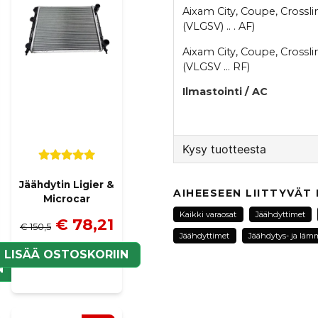
Aixam City, Coupe, Crossli
(VLGSV) .. . AF)
Aixam City, Coupe, Crossli
(VLGSV ... RF)
Ilmastointi / AC
Kysy tuotteesta
question
Jäähdytin Ligier &
Kysy meiltä tästä tuotte
AIHEESEEN LIITTYVÄT
Microcar
Kaikki varaosat
Jäähdyttimet
€ 78,21
€ 150,5
Jäähdyttimet
Jäähdytys- ja lämm
LISÄÄ OSTOSKORIIN
name
Nimi
N