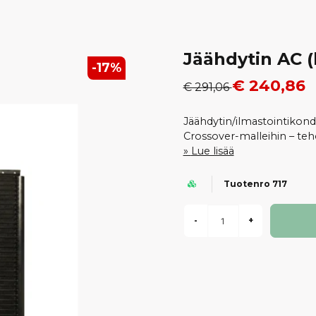
Jäähdytin AC 
-
17
%
€ 240,86
€ 291,06
Jäähdytin/ilmastointikonde
Crossover-malleihin – teh
Lue lisää
Tuotenro 717
-
+