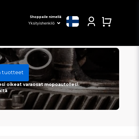
Shoppaile nimellä
a tuotteet
esi oikeat varaosat mopoautollesi.
ältä