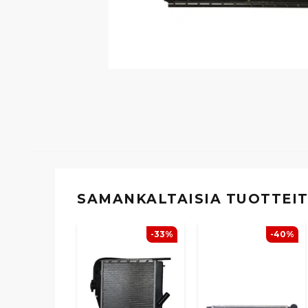
SAMANKALTAISIA ​​TUOTTEI
-33%
-40%