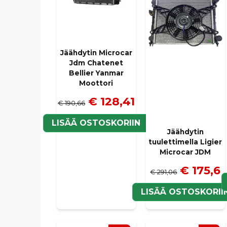
Jäähdytin Microcar
Jdm Chatenet
Bellier Yanmar
Moottori
€ 128,41
€ 190,66
LISÄÄ OSTOSKORIIN
Jäähdytin
tuulettimella Ligier
Microcar JDM
€ 175,6
€ 291,06
LISÄÄ OSTOSKORII