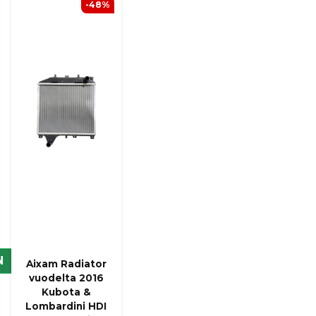
-48%
Kyllä, voit julkaista k
N
Aixam Radiator
vuodelta 2016
Kubota &
Lombardini HDI