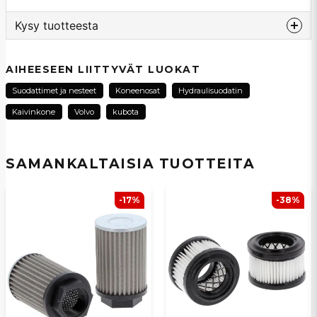
Kysy tuotteesta
question
Kysy meiltä tästä tuotteesta...
AIHEESEEN LIITTYVÄT LUOKAT
Suodattimet ja nesteet
Koneenosat
Hydraulisuodatin
Kaivinkone
Volvo
kubota
name
Nimi
SAMANKALTAISIA ​​TUOTTEITA
email
Sähköpostiosoite
-17%
-38%
Kyllä, voit julkaista kysymykseni