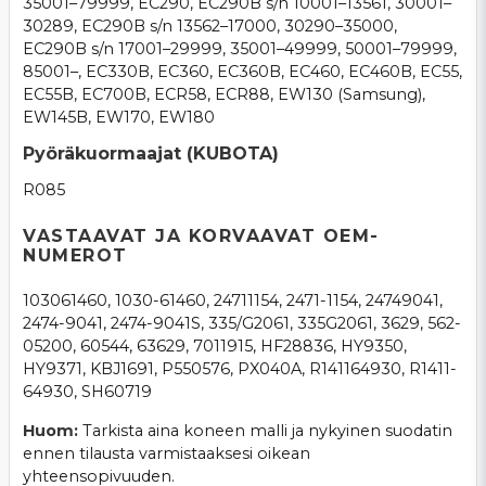
35001–79999, EC290, EC290B s/n 10001–13561, 30001–
30289, EC290B s/n 13562–17000, 30290–35000,
EC290B s/n 17001–29999, 35001–49999, 50001–79999,
85001–, EC330B, EC360, EC360B, EC460, EC460B, EC55,
EC55B, EC700B, ECR58, ECR88, EW130 (Samsung),
EW145B, EW170, EW180
Pyöräkuormaajat (KUBOTA)
R085
VASTAAVAT JA KORVAAVAT OEM-
NUMEROT
103061460, 1030-61460, 24711154, 2471-1154, 24749041,
2474-9041, 2474-9041S, 335/G2061, 335G2061, 3629, 562-
05200, 60544, 63629, 7011915, HF28836, HY9350,
HY9371, KBJ1691, P550576, PX040A, R141164930, R1411-
64930, SH60719
Huom:
Tarkista aina koneen malli ja nykyinen suodatin
ennen tilausta varmistaaksesi oikean
yhteensopivuuden.