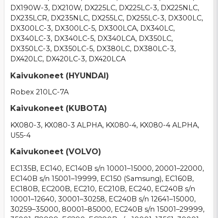
DX190W-3, DX210W, DX225LC, DX225LC-3, DX225NLC,
DX235LCR, DX235NLC, DX255LC, DX255LC-3, DX300LC,
DX300LC-3, DX300LC-5, DX300LCA, DX340LC,
DX340LC-3, DX340LC-5, DX340LCA, DX350LC,
DX350LC-3, DX350LC-5, DX380LC, DX380LC-3,
DX420LC, DX420LC-3, DX420LCA
Kaivukoneet (HYUNDAI)
Robex 210LC-7A
Kaivukoneet (KUBOTA)
KX080-3, KX080-3 ALPHA, KX080-4, KX080-4 ALPHA,
U55-4
Kaivukoneet (VOLVO)
EC135B, EC140, EC140B s/n 10001–15000, 20001–22000,
EC140B s/n 15001–19999, EC150 (Samsung), EC160B,
EC180B, EC200B, EC210, EC210B, EC240, EC240B s/n
10001–12640, 30001–30258, EC240B s/n 12641–15000,
30259–35000, 80001–85000, EC240B s/n 15001–29999,