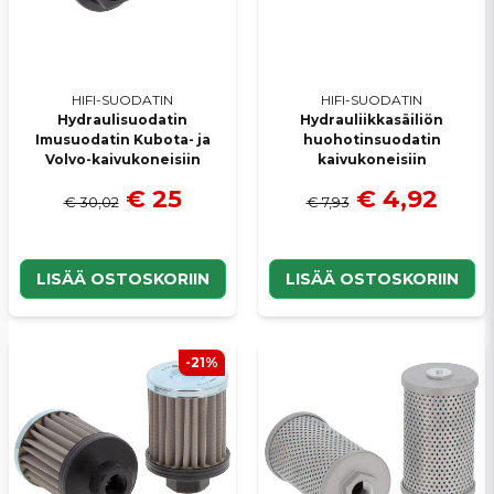
HIFI-SUODATIN
HIFI-SUODATIN
Lähetä kysymys
Hydraulisuodatin
Hydrauliikkasäiliön
Imusuodatin Kubota- ja
huohotinsuodatin
Volvo-kaivukoneisiin
kaivukoneisiin
€ 25
€ 4,92
€ 30,02
€ 7,93
LISÄÄ OSTOSKORIIN
LISÄÄ OSTOSKORIIN
-21%