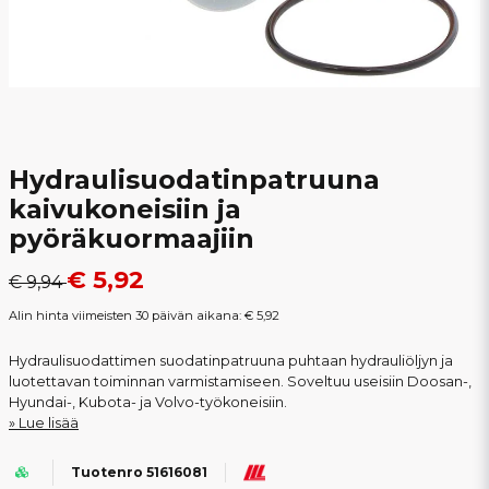
Hydraulisuodatinpatruuna
kaivukoneisiin ja
pyöräkuormaajiin
€ 5,92
€ 9,94
Alin hinta viimeisten 30 päivän aikana:
€ 5,92
Hydraulisuodattimen suodatinpatruuna puhtaan hydrauliöljyn ja
luotettavan toiminnan varmistamiseen. Soveltuu useisiin Doosan-,
Hyundai-, Kubota- ja Volvo-työkoneisiin.
Lue lisää
Tuotenro 51616081