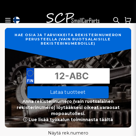
HAE OSIA JA TARVIKKEITA REKISTERINUMERON
PERUSTEELLA (VAIN RUOTSALAISILLE
REKISTERINUMEROILLE)
Lataa tuotteet
Anna rekisterinumero (vain ruotsalainen
rekisterinumero) löytääksesi oikeat varaosat
mopoautollesi.
ⓘ Lue lisää työkalun toiminnasta täältä
Näytä rek.numero