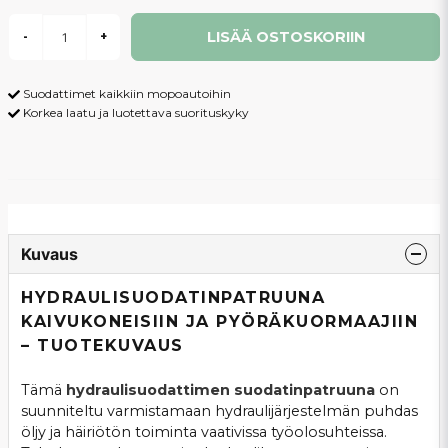
LISÄÄ OSTOSKORIIN
-
+
Suodattimet kaikkiin mopoautoihin
Korkea laatu ja luotettava suorituskyky
Kuvaus
HYDRAULISUODATINPATRUUNA
KAIVUKONEISIIN JA PYÖRÄKUORMAAJIIN
– TUOTEKUVAUS
Tämä
hydraulisuodattimen suodatinpatruuna
on
suunniteltu varmistamaan hydraulijärjestelmän puhdas
öljy ja häiriötön toiminta vaativissa työolosuhteissa.