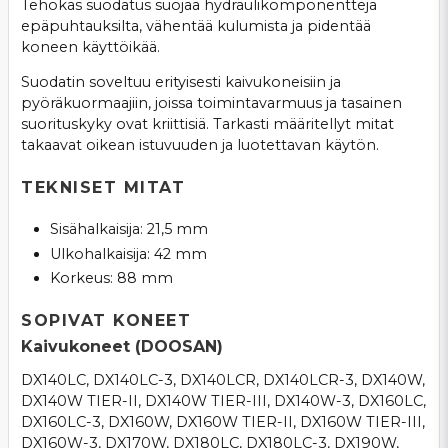
Tehokas suodatus suojaa hydraulikomponentteja
epäpuhtauksilta, vähentää kulumista ja pidentää
koneen käyttöikää.
Suodatin soveltuu erityisesti kaivukoneisiin ja
pyöräkuormaajiin, joissa toimintavarmuus ja tasainen
suorituskyky ovat kriittisiä. Tarkasti määritellyt mitat
takaavat oikean istuvuuden ja luotettavan käytön.
TEKNISET MITAT
Sisähalkaisija: 21,5 mm
Ulkohalkaisija: 42 mm
Korkeus: 88 mm
SOPIVAT KONEET
Kaivukoneet (DOOSAN)
DX140LC, DX140LC-3, DX140LCR, DX140LCR-3, DX140W,
DX140W TIER-II, DX140W TIER-III, DX140W-3, DX160LC,
DX160LC-3, DX160W, DX160W TIER-II, DX160W TIER-III,
DX160W-3, DX170W, DX180LC, DX180LC-3, DX190W,