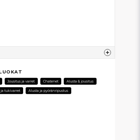
esta...
 LUOKAT
Jousitus ja varret
Chatenet
Alusta & jousitus
ja tukivarret
Alusta ja pyöränripustus
email
Sähköpostiosoite
ysymykseni