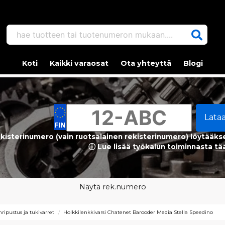
hae tuotteen tai tuotenumeron mukaan....
Koti
Kaikki varaosat
Ota yhteyttä
Blogi
Lata
kisterinumero (vain ruotsalainen rekisterinumero) löytääks
ⓘ Lue lisää työkalun toiminnasta tä
Näytä rek.numero
ripustus ja tukivarret
Holkkilenkkivarsi Chatenet Barooder Media Stella Speedino