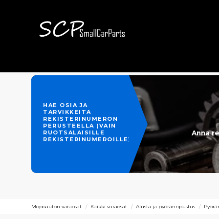
HAE OSIA JA
TARVIKKEITA
REKISTERINUMERON
PERUSTEELLA (VAIN
Anna re
RUOTSALAISILLE
REKISTERINUMEROILLE)
Mopoauton varaosat
Kaikki varaosat
Alusta ja pyöränripustus
Pyörän