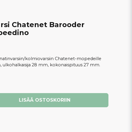
arsi Chatenet Barooder
Speedino
nnatinvarsiin/kolmiovarsiin Chatenet-mopedeille
mm, ulkohalkaisija 28 mm, kokonaispituus 27 mm.
LISÄÄ OSTOSKORIIN