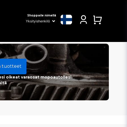
Shoppaile nimellä
a tuotteet
esi oikeat varaosat mopoautollesi.
ältä