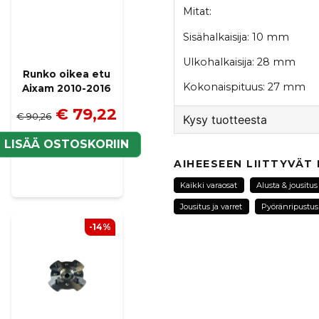
Mitat:
Sisähalkaisija: 10 mm
Ulkohalkaisija: 28 mm
Runko oikea etu
Kokonaispituus: 27 mm
Aixam 2010-2016
€ 79,22
€ 90,26
Kysy tuotteesta
N
LISÄÄ OSTOSKORIIN
question
Kysy meiltä tästä tuotte
AIHEESEEN LIITTYVÄT
Kaikki varaosat
Alusta & jousitus
Jousitus ja varret
Pyöränripustus 
name
-14%
Nimi
Kyllä, voit julkaista k