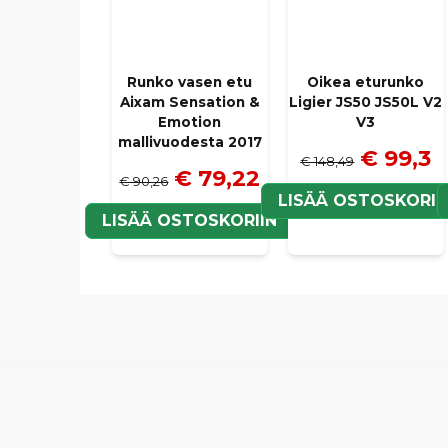
Runko vasen etu
Oikea eturunko
Aixam Sensation &
Ligier JS50 JS50L V2
Emotion
V3
mallivuodesta 2017
€ 99,3
€ 148,49
€ 79,22
€ 90,26
LISÄÄ OSTOSKORII
LISÄÄ OSTOSKORIIN