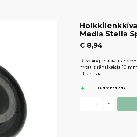
Holkkilenkkiv
Media Stella 
€ 8,94
Bussning linkkivarsiin/ka
mitat: sisähalkaisija 10 
Lue lisää
Tuotenro 387
-
+