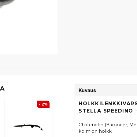
TA
Kuvaus
HOLKKILENKKIVAR
-12%
STELLA SPEEDINO
Chatenetin (Barooder, Medi
kolmion holkki.