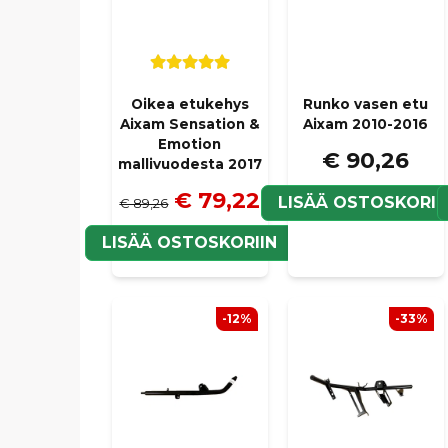
Oikea etukehys
Runko vasen etu
Aixam Sensation &
Aixam 2010-2016
Emotion
€ 90,26
mallivuodesta 2017
€ 79,22
LISÄÄ OSTOSKORII
€ 89,26
LISÄÄ OSTOSKORIIN
-12%
-33%