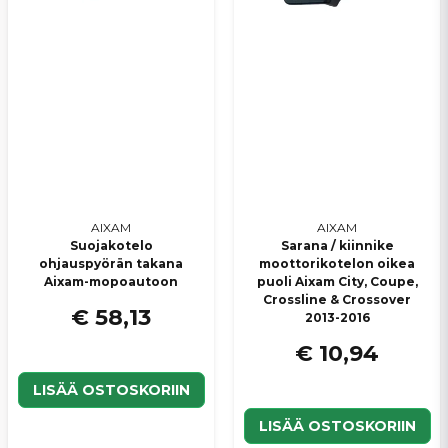
Lähetä kysymys
AIXAM
AIXAM
Suojakotelo
Sarana / kiinnike
ohjauspyörän takana
moottorikotelon oikea
Aixam-mopoautoon
puoli Aixam City, Coupe,
Crossline & Crossover
€ 58,13
2013-2016
€ 10,94
LISÄÄ OSTOSKORIIN
LISÄÄ OSTOSKORIIN