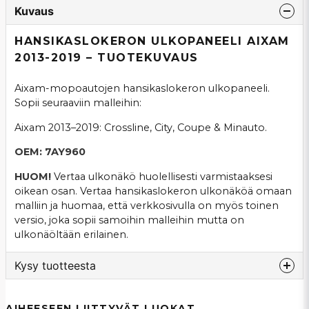
Kuvaus
HANSIKASLOKERON ULKOPANEELI AIXAM
2013-2019 – TUOTEKUVAUS
Aixam-mopoautojen hansikaslokeron ulkopaneeli.
Sopii seuraaviin malleihin:
Aixam 2013–2019: Crossline, City, Coupe & Minauto.
OEM:
7AY960
HUOM!
Vertaa ulkonäkö huolellisesti varmistaaksesi
oikean osan. Vertaa hansikaslokeron ulkonäköä omaan
malliin ja huomaa, että verkkosivulla on myös toinen
versio, joka sopii samoihin malleihin mutta on
ulkonäöltään erilainen.
Kysy tuotteesta
question
Kysy meiltä tästä tuotteesta...
AIHEESEEN LIITTYVÄT LUOKAT