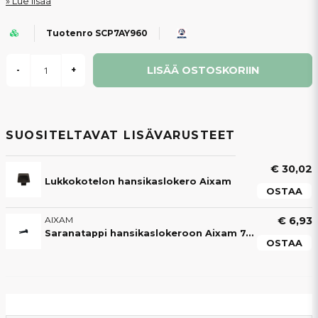
Lue lisää
Tuotenro SCP7AY960
LISÄÄ OSTOSKORIIN
-
+
SUOSITELTAVAT LISÄVARUSTEET
€ 30,02
Lukkokotelon hansikaslokero Aixam
OSTAA
AIXAM
€ 6,93
Saranatappi hansikaslokeroon Aixam 7AP181
OSTAA