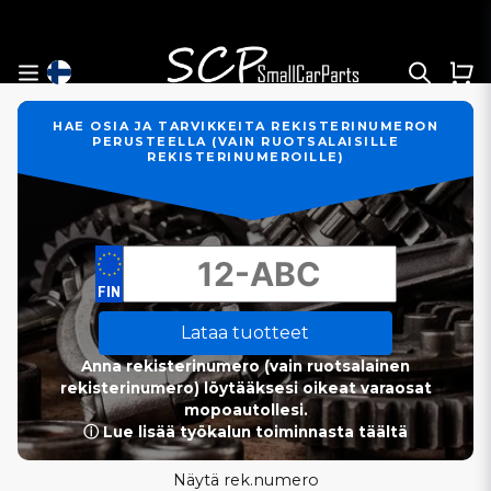
HAE OSIA JA TARVIKKEITA REKISTERINUMERON
PERUSTEELLA (VAIN RUOTSALAISILLE
REKISTERINUMEROILLE)
Lataa tuotteet
Anna rekisterinumero (vain ruotsalainen
rekisterinumero) löytääksesi oikeat varaosat
mopoautollesi.
ⓘ Lue lisää työkalun toiminnasta täältä
Näytä rek.numero