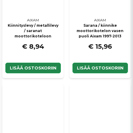
AIXAM
AIXAM
Kiinnityslevy / metallilevy
Sarana / kiinnike
/ saranat
moottorikotelon vasen
moottorikoteloon
puoli Aixam 1997-2013
€ 8,94
€ 15,96
LISÄÄ OSTOSKORIIN
LISÄÄ OSTOSKORIIN