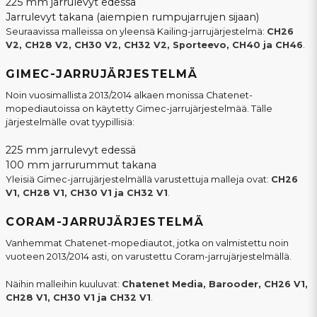
225 mm jarrulevyt edessä
Jarrulevyt takana (aiempien rumpujarrujen sijaan)
Seuraavissa malleissa on yleensä Kailing-jarrujärjestelmä:
CH26
V2, CH28 V2, CH30 V2, CH32 V2, Sporteevo, CH40 ja CH46
.
GIMEC-JARRUJÄRJESTELMÄ
Noin vuosimallista 2013/2014 alkaen monissa Chatenet-
mopediautoissa on käytetty Gimec-jarrujärjestelmää. Tälle
järjestelmälle ovat tyypillisiä:
225 mm jarrulevyt edessä
100 mm jarrurummut takana
Yleisiä Gimec-jarrujärjestelmällä varustettuja malleja ovat:
CH26
V1, CH28 V1, CH30 V1 ja CH32 V1
.
CORAM-JARRUJÄRJESTELMÄ
Vanhemmat Chatenet-mopediautot, jotka on valmistettu noin
vuoteen 2013/2014 asti, on varustettu Coram-jarrujärjestelmällä.
Näihin malleihin kuuluvat:
Chatenet Media, Barooder, CH26 V1,
CH28 V1, CH30 V1 ja CH32 V1
.