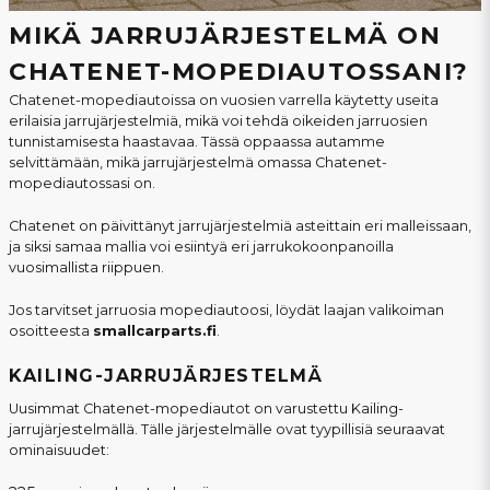
MIKÄ JARRUJÄRJESTELMÄ ON
CHATENET-MOPEDIAUTOSSANI?
Chatenet-mopediautoissa on vuosien varrella käytetty useita
erilaisia jarrujärjestelmiä, mikä voi tehdä oikeiden jarruosien
tunnistamisesta haastavaa. Tässä oppaassa autamme
selvittämään, mikä jarrujärjestelmä omassa Chatenet-
mopediautossasi on.
Chatenet on päivittänyt jarrujärjestelmiä asteittain eri malleissaan,
ja siksi samaa mallia voi esiintyä eri jarrukokoonpanoilla
vuosimallista riippuen.
Jos tarvitset jarruosia mopediautoosi, löydät laajan valikoiman
osoitteesta
smallcarparts.fi
.
KAILING-JARRUJÄRJESTELMÄ
Uusimmat Chatenet-mopediautot on varustettu Kailing-
jarrujärjestelmällä. Tälle järjestelmälle ovat tyypillisiä seuraavat
ominaisuudet: