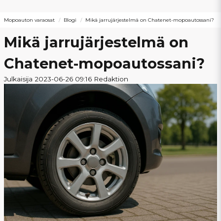
Mopoauton varaosat
Blogi
Mikä jarrujärjestelmä on Chatenet-mopoautossani?
Mikä jarrujärjestelmä on
Chatenet-mopoautossani?
Julkaisija 2023-06-26 09:16 Redaktion