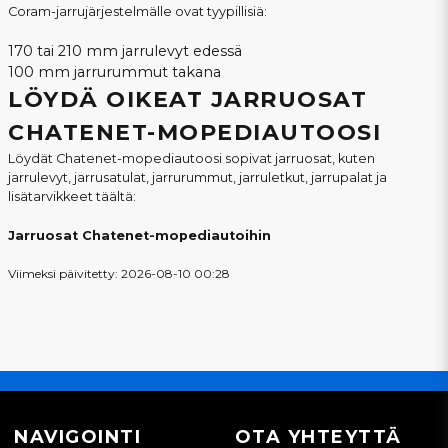
Coram-jarrujärjestelmälle ovat tyypillisiä:
170 tai 210 mm jarrulevyt edessä
100 mm jarrurummut takana
LÖYDÄ OIKEAT JARRUOSAT
CHATENET-MOPEDIAUTOOSI
Löydät Chatenet-mopediautoosi sopivat jarruosat, kuten
jarrulevyt, jarrusatulat, jarrurummut, jarruletkut, jarrupalat ja
lisätarvikkeet täältä:
Jarruosat Chatenet-mopediautoihin
Viimeksi päivitetty: 2026-08-10 00:28
NAVIGOINTI
OTA YHTEYTTÄ