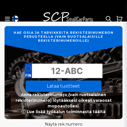
HAE OSIA JA TARVIKKEITA REKISTERINUMERON
PERUSTEELLA (VAIN RUOTSALAISILLE
REKISTERINUMEROILLE)
Lataa tuotteet
Anna rekisterinumero (vain ruotsalainen
rekisterinumero) löytääksesi oikeat varaosat
mopoautollesi.
ⓘ Lue lisää työkalun toiminnasta täältä
Näytä rek.numero