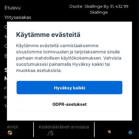
Osoite: Skällinge By 31, 432 99
Etusivu
Skällinge
Yritysasiakas
Ota yhteyttä
Käytämme evästeitä
Meistä
Käytämme evästeitä varmistaaksemme
Ostoehdot
sivustomme toimivuuden ja tarjotaksemme sinulle
Blogi
parhaan mahdollisen käyttökokemuksen. Vahvista
suostumuksesi painamalla Hyväksy kaikki tai
SOSIAALINEN
OMA TILI
muokkaa asetuksista.
MEDIA
Kirjaudu sisään
Hyväksy kaikki
Facebook
Luo tili
Instagram
Unohtuiko salasana?
GDPR-asetukset
TikTok