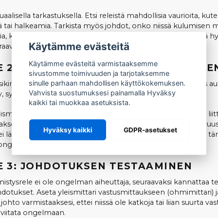
suaalisella tarkastuksella. Etsi releistä mahdollisia vaurioita, kut
iä tai halkeamia. Tarkista myös johdot, onko niissä kulumisen 
, korroosiota tai vaurioitunutta eristettä. Jos kaikki näyttää hy
Käytämme evästeitä
uraavaan vaiheeseen.
Käytämme evästeitä varmistaaksemme
E 2: KÄYNNISTYSRELEEN TESTAAMINE
sivustomme toimivuuden ja tarjotaksemme
sinulle parhaan mahdollisen käyttökokemuksen.
sikirjaa paikantaaksesi käynnistysreleen mopoautostasi. Jos aut
Vahvista suostumuksesi painamalla Hyväksy
, syy voi olla tässä releessä.
kaikki tai muokkaa asetuksista.
ismittaria asetettuna jatkuvuustestaukseen ja testaa releen lii
ksesi, että se toimii oikein. Toimiva rele antaa äänen jatkuvuus
Hyväksy kaikki
GDPR-asetukset
ei läpäise testiä, se voi olla viallinen ja kannattaa vaihtaa. Jos t
 ongelmaa, siirry johdotusten testaamiseen.
E 3: JOHDOTUKSEN TESTAAMINEN
nistysrele ei ole ongelman aiheuttaja, seuraavaksi kannattaa te
dotukset. Aseta yleismittari vastusmittaukseen (ohmimittari) j
johto varmistaaksesi, ettei niissä ole katkoja tai liian suurta vas
 viitata ongelmaan.