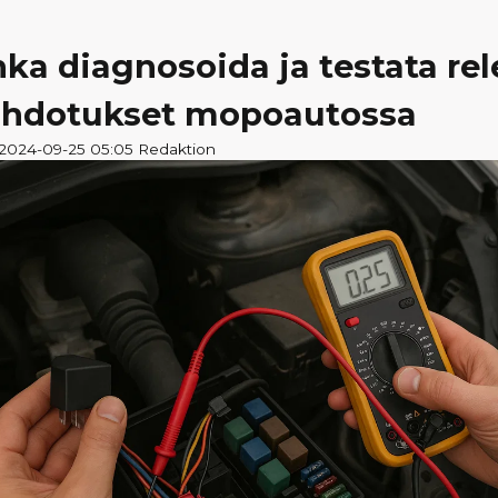
ka diagnosoida ja testata rel
johdotukset mopoautossa
a 2024-09-25 05:05 Redaktion