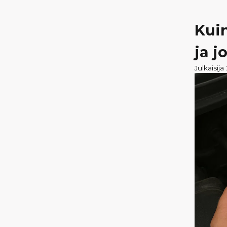
Kuin
ja 
Julkaisij