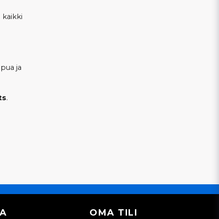
 kaikki
apua ja
ts
.
IA
OMA TILI