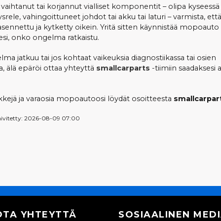
 vaihtanut tai korjannut vialliset komponentit – olipa kyseessä
srele, vahingoittuneet johdot tai akku tai laturi – varmista, että
asennettu ja kytketty oikein. Yritä sitten käynnistää mopoauto
si, onko ongelma ratkaistu.
ma jatkuu tai jos kohtaat vaikeuksia diagnostiikassa tai osien
a, älä epäröi ottaa yhteyttä
smallcarparts
-tiimiin saadaksesi 
nkkejä ja varaosia mopoautoosi löydät osoitteesta
smallcarpar
äivitetty: 2026-08-09 07:00
OTA YHTEYTTÄ
SOSIAALINEN MED