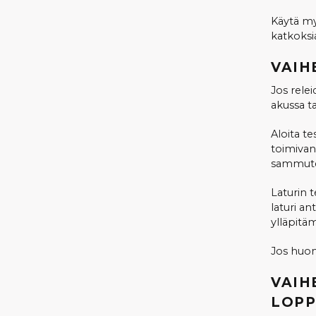
Käytä my
katkoksia
VAIH
Jos rele
akussa t
Aloita te
toimivan 
sammutett
Laturin 
laturi an
ylläpitäm
Jos huoma
VAIH
LOPP