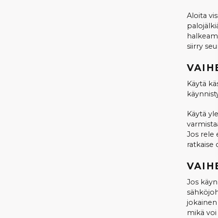
Aloita vi
palojälk
halkeamia
siirry se
VAIH
Käytä kä
käynnisty
Käytä yle
varmistaa
Jos rele 
ratkaise
VAIH
Jos käyn
sähköjoh
jokainen 
mikä voi