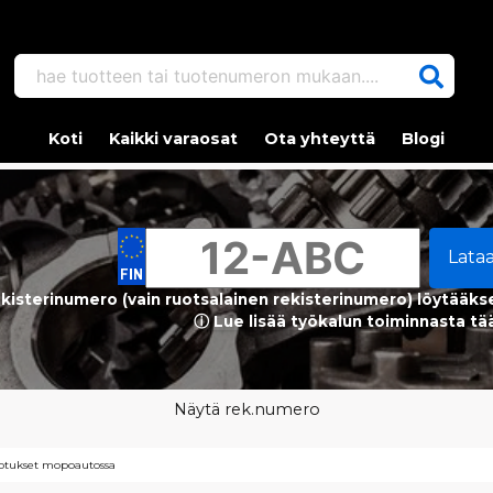
hae tuotteen tai tuotenumeron mukaan....
Koti
Kaikki varaosat
Ota yhteyttä
Blogi
Lata
kisterinumero (vain ruotsalainen rekisterinumero) löytääks
ⓘ Lue lisää työkalun toiminnasta tä
Näytä rek.numero
hdotukset mopoautossa