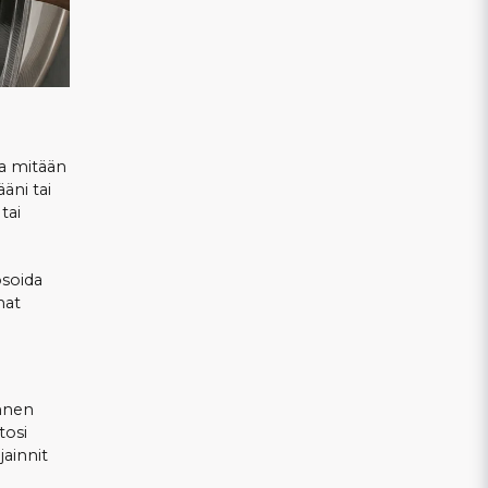
a mitään
äni tai
tai
osoida
mat
nnen
tosi
jainnit