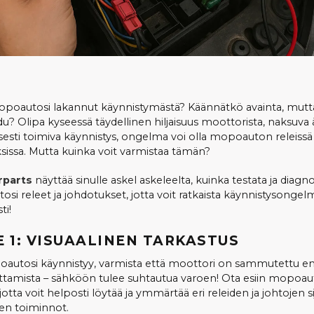
oautosi lakannut käynnistymästä? Käännätkö avainta, mutt
u? Olipa kyseessä täydellinen hiljaisuus moottorista, naksuva ä
sesti toimiva käynnistys, ongelma voi olla mopoauton releissä 
sissa. Mutta kuinka voit varmistaa tämän?
rparts
näyttää sinulle askel askeleelta, kuinka testata ja diagn
si releet ja johdotukset, jotta voit ratkaista käynnistysongel
ti!
E 1: VISUAALINEN TARKASTUS
autosi käynnistyy, varmista että moottori on sammutettu e
ittamista – sähköön tulee suhtautua varoen! Ota esiin mopoau
, jotta voit helposti löytää ja ymmärtää eri releiden ja johtojen si
den toiminnot.