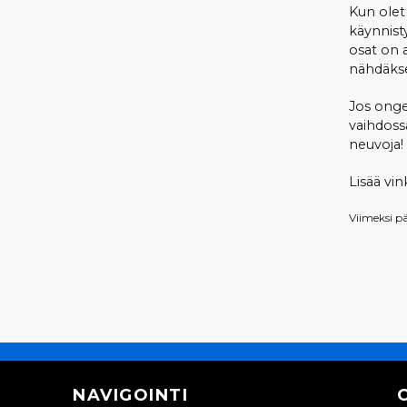
Kun olet
käynnisty
osat on 
nähdäkse
Jos ongel
vaihdoss
neuvoja!
Lisää vi
Viimeksi p
NAVIGOINTI