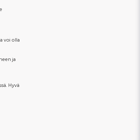
e
 voi olla
uneen ja
ssä. Hyvä