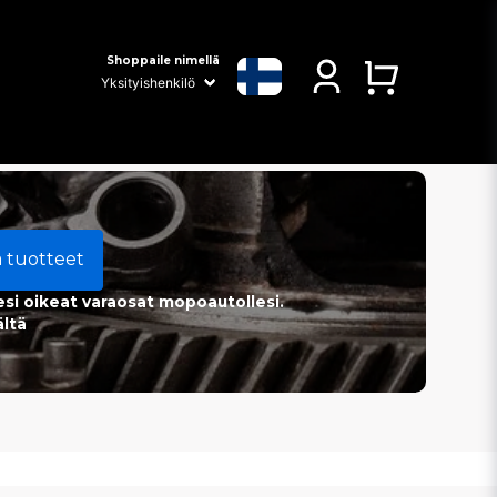
Shoppaile nimellä
a tuotteet
esi oikeat varaosat mopoautollesi.
ältä