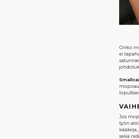
Onko mop
ei tapahd
satunnai
johdotuk
Smallca
mopoauto
lopullises
VAIH
Jos mopo
työn alo
käsikirja
sekä nii