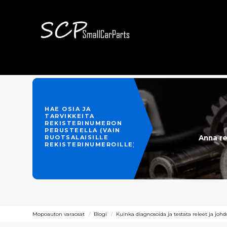
HAE OSIA JA
TARVIKKEITA
REKISTERINUMERON
PERUSTEELLA (VAIN
Anna re
RUOTSALAISILLE
REKISTERINUMEROILLE)
Mopoauton varaosat
Blogi
Kuinka diagnosoida ja testata releet ja jo