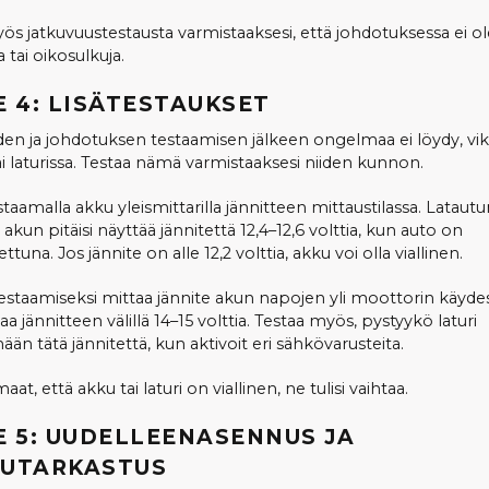
ös jatkuvuustestausta varmistaaksesi, että johdotuksessa ei ol
 tai oikosulkuja.
E 4: LISÄTESTAUKSET
iden ja johdotuksen testaamisen jälkeen ongelmaa ei löydy, vika
ai laturissa. Testaa nämä varmistaaksesi niiden kunnon.
staamalla akku yleismittarilla jännitteen mittaustilassa. Lataut
akun pitäisi näyttää jännitettä 12,4–12,6 volttia, kun auto on
una. Jos jännite on alle 12,2 volttia, akku voi olla viallinen.
testaamiseksi mittaa jännite akun napojen yli moottorin käyde
taa jännitteen välillä 14–15 volttia. Testaa myös, pystyykö laturi
ään tätä jännitettä, kun aktivoit eri sähkövarusteita.
at, että akku tai laturi on viallinen, ne tulisi vaihtaa.
E 5: UUDELLEENASENNUS JA
UTARKASTUS