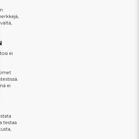
en
merkkejä,
vältä,
N
osi ei
ttimet
testissä.
ämä ei
stata
a testaa
tusta,