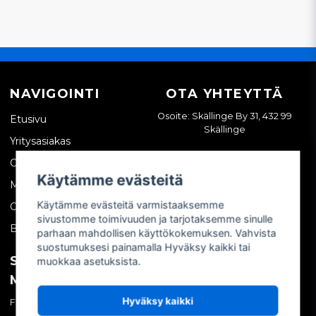
NAVIGOINTI
OTA YHTEYTTÄ
Osoite: Skällinge By 31, 432 99
Etusivu
Skällinge
Yritysasiakas
Ota yhteyttä
Käytämme evästeitä
Meistä
Käytämme evästeitä varmistaaksemme
Ostoehdot
sivustomme toimivuuden ja tarjotaksemme sinulle
Blogi
parhaan mahdollisen käyttökokemuksen. Vahvista
suostumuksesi painamalla Hyväksy kaikki tai
SOSIAALINEN
OMA TILI
muokkaa asetuksista.
MEDIA
Kirjaudu sisään
Hyväksy kaikki
Facebook
Luo tili