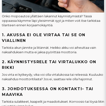
Onko mopoautosi yllättäen lakannut käynnistymästä? Tässä
oppaassa käymme läpi yleisimmät syyt ja miten voit itse tarkistaa
tilanteen ennen korjaamokäyntiä.
1. AKUSSA EI OLE VIRTAA TAI SE ON
VIALLINEN
Tarkista akun jännite ja liitännät. Heikko akku voi aiheuttaa vain
naksahduksen mutta ei jaksa pyörittää moottoria.
2. KÄYNNISTYSRELE TAI VIRTALUKKO ON
RIKKI
Jos virta ei kytkeydy, vika voi olla virtalukossa tai releessä. Kuuluuko
naksahdus moottoritilasta? Jos ei, saattaa rele olla hajonnut.
3. JOHDOTUKSESSA ON KONTAKTI- TAI
MAAVIKA
Tarkista sulakkeet, kaapelit ja maadoitukset. Korroosio tai löysä liitin