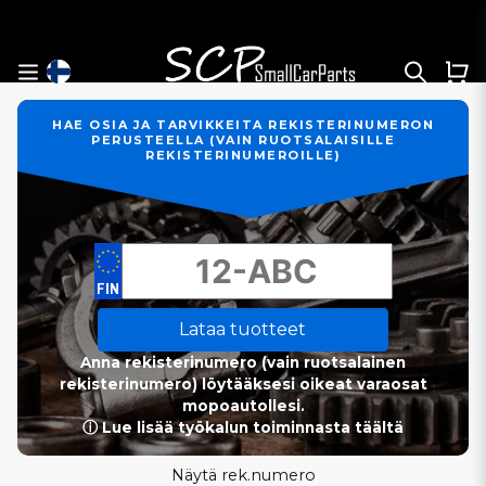
HAE OSIA JA TARVIKKEITA REKISTERINUMERON
PERUSTEELLA (VAIN RUOTSALAISILLE
REKISTERINUMEROILLE)
Lataa tuotteet
Anna rekisterinumero (vain ruotsalainen
rekisterinumero) löytääksesi oikeat varaosat
mopoautollesi.
ⓘ Lue lisää työkalun toiminnasta täältä
Näytä rek.numero