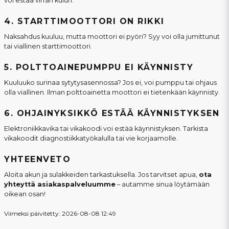
voi estää virran kulun.
4. STARTTIMOOTTORI ON RIKKI
Naksahdus kuuluu, mutta moottori ei pyöri? Syy voi olla jumittunut
tai viallinen starttimoottori.
5. POLTTOAINEPUMPPU EI KÄYNNISTY
Kuuluuko surinaa sytytysasennossa? Jos ei, voi pumppu tai ohjaus
olla viallinen. Ilman polttoainetta moottori ei tietenkään käynnisty.
6. OHJAINYKSIKKÖ ESTÄÄ KÄYNNISTYKSEN
Elektroniikkavika tai vikakoodi voi estää käynnistyksen. Tarkista
vikakoodit diagnostiikkatyökalulla tai vie korjaamolle.
YHTEENVETO
Aloita akun ja sulakkeiden tarkastuksella. Jos tarvitset apua,
ota
yhteyttä asiakaspalveluumme
– autamme sinua löytämään
oikean osan!
Viimeksi päivitetty: 2026-08-08 12:49