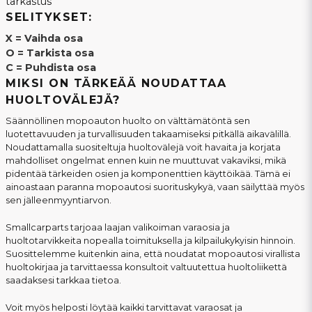
tarkastus
SELITYKSET:
X = Vaihda osa
O = Tarkista osa
C = Puhdista osa
MIKSI ON TÄRKEÄÄ NOUDATTAA
HUOLTOVÄLEJÄ?
Säännöllinen mopoauton huolto on välttämätöntä sen
luotettavuuden ja turvallisuuden takaamiseksi pitkällä aikavälillä.
Noudattamalla suositeltuja huoltovälejä voit havaita ja korjata
mahdolliset ongelmat ennen kuin ne muuttuvat vakaviksi, mikä
pidentää tärkeiden osien ja komponenttien käyttöikää. Tämä ei
ainoastaan paranna mopoautosi suorituskykyä, vaan säilyttää myös
sen jälleenmyyntiarvon.
Smallcarparts tarjoaa laajan valikoiman varaosia ja
huoltotarvikkeita nopealla toimituksella ja kilpailukykyisin hinnoin.
Suosittelemme kuitenkin aina, että noudatat mopoautosi virallista
huoltokirjaa ja tarvittaessa konsultoit valtuutettua huoltoliikettä
saadaksesi tarkkaa tietoa.
Voit myös helposti löytää kaikki tarvittavat varaosat ja