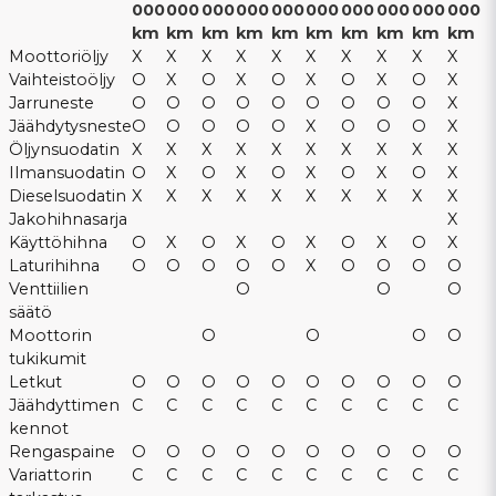
000
000
000
000
000
000
000
000
000
000
km
km
km
km
km
km
km
km
km
km
Moottoriöljy
X
X
X
X
X
X
X
X
X
X
Vaihteistoöljy
O
X
O
X
O
X
O
X
O
X
Jarruneste
O
O
O
O
O
O
O
O
O
X
Jäähdytysneste
O
O
O
O
O
X
O
O
O
X
Öljynsuodatin
X
X
X
X
X
X
X
X
X
X
Ilmansuodatin
O
X
O
X
O
X
O
X
O
X
Dieselsuodatin
X
X
X
X
X
X
X
X
X
X
Jakohihnasarja
X
Käyttöhihna
O
X
O
X
O
X
O
X
O
X
Laturihihna
O
O
O
O
O
X
O
O
O
O
Venttiilien
O
O
O
säätö
Moottorin
O
O
O
O
tukikumit
Letkut
O
O
O
O
O
O
O
O
O
O
Jäähdyttimen
C
C
C
C
C
C
C
C
C
C
kennot
Rengaspaine
O
O
O
O
O
O
O
O
O
O
Variattorin
C
C
C
C
C
C
C
C
C
C