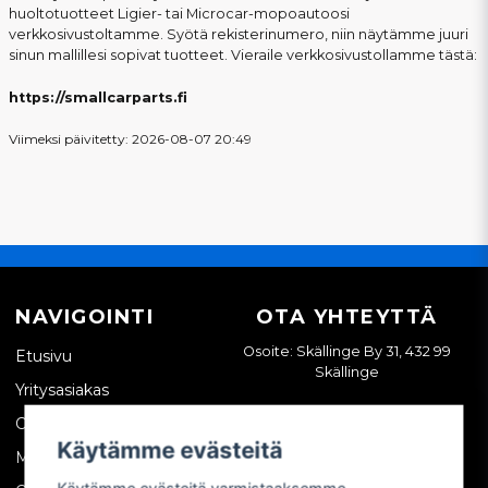
huoltotuotteet Ligier- tai Microcar-mopoautoosi
verkkosivustoltamme. Syötä rekisterinumero, niin näytämme juuri
sinun mallillesi sopivat tuotteet. Vieraile verkkosivustollamme tästä:
https://smallcarparts.fi
Viimeksi päivitetty: 2026-08-07 20:49
NAVIGOINTI
OTA YHTEYTTÄ
Osoite: Skällinge By 31, 432 99
Etusivu
Skällinge
Yritysasiakas
Ota yhteyttä
Käytämme evästeitä
Meistä
Käytämme evästeitä varmistaaksemme