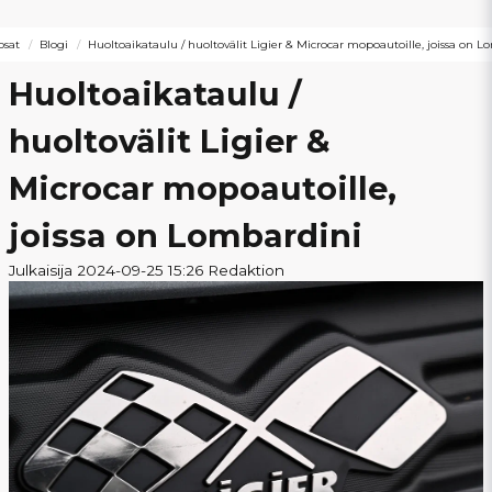
osat
Blogi
Huoltoaikataulu / huoltovälit Ligier & Microcar mopoautoille, joissa on L
Huoltoaikataulu /
huoltovälit Ligier &
Microcar mopoautoille,
joissa on Lombardini
Julkaisija 2024-09-25 15:26 Redaktion