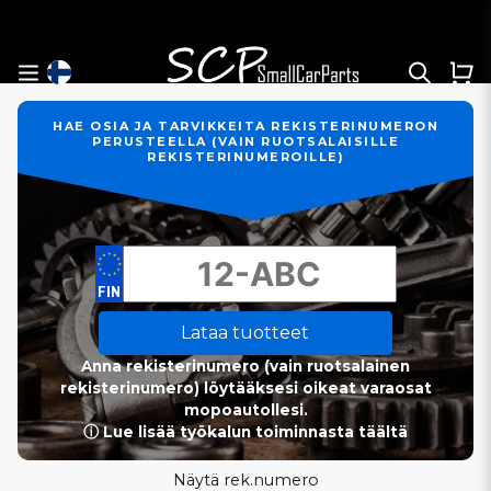
HAE OSIA JA TARVIKKEITA REKISTERINUMERON
PERUSTEELLA (VAIN RUOTSALAISILLE
REKISTERINUMEROILLE)
Lataa tuotteet
Anna rekisterinumero (vain ruotsalainen
rekisterinumero) löytääksesi oikeat varaosat
mopoautollesi.
ⓘ Lue lisää työkalun toiminnasta täältä
Näytä rek.numero