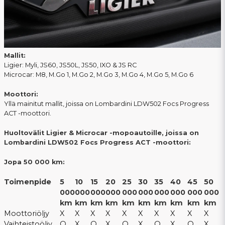
Mallit:
Ligier: Myli, JS60, JS50L, JS50, IXO & JS RC
Microcar: M8, M.Go 1, M.Go 2, M.Go 3, M.Go 4, M.Go 5, M.Go 6
Moottori:
Yllä mainitut mallit, joissa on Lombardini LDW502 Focs Progress
ACT -moottori.
Huoltovälit Ligier & Microcar -mopoautoille, joissa on
Lombardini LDW502 Focs Progress ACT -moottori:
Jopa 50 000 km:
Toimenpide
5
10
15
20
25
30
35
40
45
50
000
000
000
000
000
000
000
000
000
000
km
km
km
km
km
km
km
km
km
km
Moottoriöljy
X
X
X
X
X
X
X
X
X
X
Vaihteistoöljy
O
X
O
X
O
X
O
X
O
X