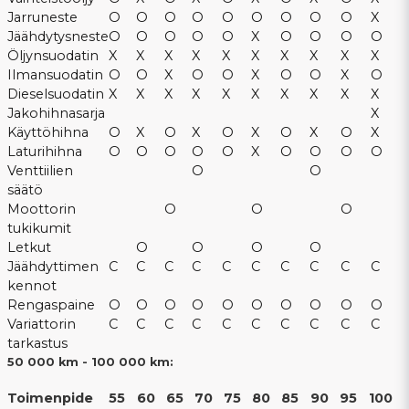
Jarruneste
O
O
O
O
O
O
O
O
O
X
Jäähdytysneste
O
O
O
O
O
X
O
O
O
O
Öljynsuodatin
X
X
X
X
X
X
X
X
X
X
Ilmansuodatin
O
O
X
O
O
X
O
O
X
O
Dieselsuodatin
X
X
X
X
X
X
X
X
X
X
Jakohihnasarja
X
Käyttöhihna
O
X
O
X
O
X
O
X
O
X
Laturihihna
O
O
O
O
O
X
O
O
O
O
Venttiilien
O
O
säätö
Moottorin
O
O
O
tukikumit
Letkut
O
O
O
O
Jäähdyttimen
C
C
C
C
C
C
C
C
C
C
kennot
Rengaspaine
O
O
O
O
O
O
O
O
O
O
Variattorin
C
C
C
C
C
C
C
C
C
C
tarkastus
50 000 km - 100 000 km:
Toimenpide
55
60
65
70
75
80
85
90
95
100