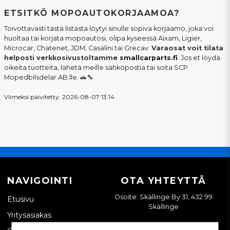
ETSITKÖ MOPOAUTOKORJAAMOA?
Toivottavasti tästä listasta löytyi sinulle sopiva korjaamo, joka voi
huoltaa tai korjata mopoautosi, olipa kyseessä Aixam, Ligier,
Microcar, Chatenet, JDM, Casalini tai Grecav.
Varaosat voit tilata
helposti verkkosivustoltamme
smallcarparts.fi
. Jos et löydä
oikeita tuotteita, lähetä meille sähköpostia tai soita SCP
Mopedbilsdelar AB:lle. 🚗🔧
Viimeksi päivitetty: 2026-08-07 13:14
NAVIGOINTI
OTA YHTEYTTÄ
Osoite: Skällinge By 31, 432 99
Etusivu
Skällinge
Yritysasiakas