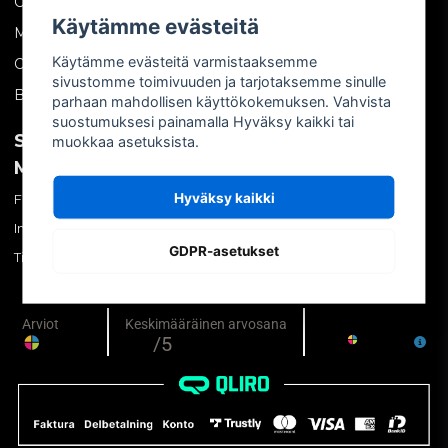
Ota yhteyttä
Käytämme evästeitä
Meistä
Käytämme evästeitä varmistaaksemme
Ostoehdot
sivustomme toimivuuden ja tarjotaksemme sinulle
Blogi
parhaan mahdollisen käyttökokemuksen. Vahvista
suostumuksesi painamalla Hyväksy kaikki tai
SOSIAALINEN
OMA TILI
muokkaa asetuksista.
MEDIA
Kirjaudu sisään
Hyväksy kaikki
Facebook
Luo tili
Instagram
Unohtuiko salasana?
GDPR-asetukset
TikTok