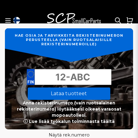
HAE OSIA JA TARVIKKEITA REKISTERINUMERON
PERUSTEELLA (VAIN RUOTSALAISILLE
REKISTERINUMEROILLE)
Lataa tuotteet
Anna rekisterinumero (vain ruotsalainen
rekisterinumero) löytääksesi oikeat varaosat
mopoautollesi.
ⓘ Lue lisää työkalun toiminnasta täältä
Näytä rek.numero