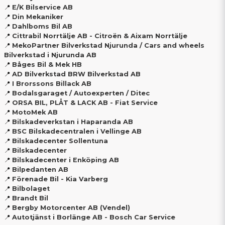
📍
E/K Bilservice AB
📍
Din Mekaniker
📍
Dahlboms Bil AB
📍
Cittrabil Norrtälje AB - Citroën & Aixam Norrtälje
📍
MekoPartner Bilverkstad Njurunda / Cars and wheels
Bilverkstad i Njurunda AB
📍
Båges Bil & Mek HB
📍
AD Bilverkstad BRW Bilverkstad AB
📍
I Brorssons Billack AB
📍
Bodalsgaraget / Autoexperten / Ditec
📍
ORSA BIL, PLÅT & LACK AB - Fiat Service
📍
MotoMek AB
📍
Bilskadeverkstan i Haparanda AB
📍
BSC Bilskadecentralen i Vellinge AB
📍
Bilskadecenter Sollentuna
📍
Bilskadecenter
📍
Bilskadecenter i Enköping AB
📍
Bilpedanten AB
📍
Förenade Bil - Kia Varberg
📍
Bilbolaget
📍
Brandt Bil
📍
Bergby Motorcenter AB (Vendel)
📍
Autotjänst i Borlänge AB - Bosch Car Service