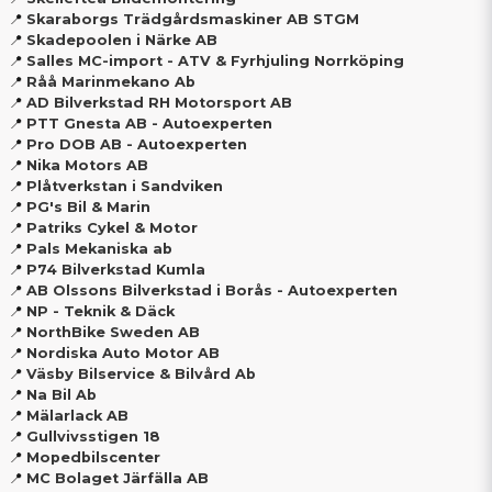
📍
Skaraborgs Trädgårdsmaskiner AB STGM
📍
Skadepoolen i Närke AB
📍
Salles MC-import - ATV & Fyrhjuling Norrköping
📍
Råå Marinmekano Ab
📍
AD Bilverkstad RH Motorsport AB
📍
PTT Gnesta AB - Autoexperten
📍
Pro DOB AB - Autoexperten
📍
Nika Motors AB
📍
Plåtverkstan i Sandviken
📍
PG's Bil & Marin
📍
Patriks Cykel & Motor
📍
Pals Mekaniska ab
📍
P74 Bilverkstad Kumla
📍
AB Olssons Bilverkstad i Borås - Autoexperten
📍
NP - Teknik & Däck
📍
NorthBike Sweden AB
📍
Nordiska Auto Motor AB
📍
Väsby Bilservice & Bilvård Ab
📍
Na Bil Ab
📍
Mälarlack AB
📍
Gullvivsstigen 18
📍
Mopedbilscenter
📍
MC Bolaget Järfälla AB