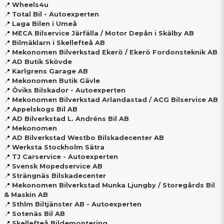
📍
Wheels4u
📍
Total Bil - Autoexperten
📍
Laga Bilen i Umeå
📍
MECA Bilservice Järfälla / Motor Depån i Skälby AB
📍
Bilmäklarn i Skellefteå AB
📍
Mekonomen Bilverkstad Ekerö / Ekerö Fordonsteknik AB
📍
AD Butik Skövde
📍
Karlgrens Garage AB
📍
Mekonomen Butik Gävle
📍
Öviks Bilskador - Autoexperten
📍
Mekonomen Bilverkstad Arlandastad / ACG Bilservice AB
📍
Appelskogs Bil AB
📍
AD Bilverkstad L. Andréns Bil AB
📍
Mekonomen
📍
AD Bilverkstad Westbo Bilskadecenter AB
📍
Werksta Stockholm Sätra
📍
TJ Carservice - Autoexperten
📍
Svensk Mopedservice AB
📍
Strängnäs Bilskadecenter
📍
Mekonomen Bilverkstad Munka Ljungby / Storegårds Bil
& Maskin AB
📍
Sthlm Biltjänster AB - Autoexperten
📍
Sotenäs Bil AB
📍
Skellefteå Bildemontering