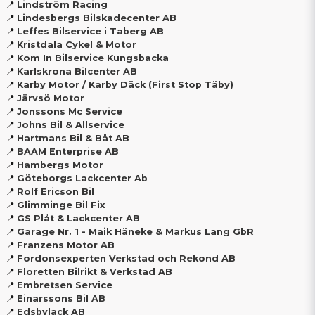
📍
Lindström Racing
📍
Lindesbergs Bilskadecenter AB
📍
Leffes Bilservice i Taberg AB
📍
Kristdala Cykel & Motor
📍
Kom In Bilservice Kungsbacka
📍
Karlskrona Bilcenter AB
📍
Karby Motor / Karby Däck (First Stop Täby)
📍
Järvsö Motor
📍
Jonssons Mc Service
📍
Johns Bil & Allservice
📍
Hartmans Bil & Båt AB
📍
BAAM Enterprise AB
📍
Hambergs Motor
📍
Göteborgs Lackcenter Ab
📍
Rolf Ericson Bil
📍
Glimminge Bil Fix
📍
GS Plåt & Lackcenter AB
📍
Garage Nr. 1 - Maik Häneke & Markus Lang GbR
📍
Franzens Motor AB
📍
Fordonsexperten Verkstad och Rekond AB
📍
Floretten Bilrikt & Verkstad AB
📍
Embretsen Service
📍
Einarssons Bil AB
📍
Edsbylack AB