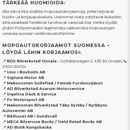
TÄRKEÄÄ HUOMIOIDA:
Alla oleva lista sisältää mopoautokorjaamoja, jotka tarjoavat
huolto- ja korjauspalveluita. Useimmat niistä odottavat kuitenkin,
että asiakkaat hankkivat tarvittavat varaosat itse. Meiltä löydät
yhden Pohjoismaiden laajimmista valikoimista mopoautojen
varaosia suoraan verkkosivustoltamme.
MOPOAUTOKORJAAMOT SUOMESSA –
LÖYDÄ LÄHIN KORJAAMOSI:
📍
BDS Bilverkstad Onsala
– Gottskärsvägen 2, 439 30 Onsala | 📞
0300-60034
📍
Unic i Boxholm AB
📍
Sigtuna Motor AB
📍
Mekonomen Sollefteå / Femek Fordonstjänst
📍
AD Bilverkstad Asarum Motorservice
📍
Ingelsta Däck & Service
📍
Ps Motorsport AB
📍
Mekonomen Bilverkstad Täby Kyrkby / Kyrkbyns
Autocenter AB
📍
Båthuset AB i Sundsvall
📍
MECA Bilservice Borås / Yield Retail Borås AB
📍
AD Butik Kungsbacka