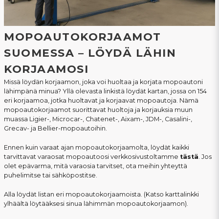
MOPOAUTOKORJAAMOT
SUOMESSA – LÖYDÄ LÄHIN
KORJAAMOSI
Missä löydän korjaamon, joka voi huoltaa ja korjata mopoautoni
lähimpänä minua? Yllä olevasta linkistä löydät kartan, jossa on 154
eri korjaamoa, jotka huoltavat ja korjaavat mopoautoja. Nämä
mopoautokorjaamot suorittavat huoltoja ja korjauksia muun
muassa Ligier-, Microcar-, Chatenet-, Aixam-, JDM-, Casalini-,
Grecav- ja Bellier-mopoautoihin.
Ennen kuin varaat ajan mopoautokorjaamolta, löydät kaikki
tarvittavat varaosat mopoautoosi verkkosivustoltamme
tästä
. Jos
olet epävarma, mitä varaosia tarvitset, ota meihin yhteyttä
puhelimitse tai sähköpostitse.
Alla löydät listan eri mopoautokorjaamoista. (Katso karttalinkki
ylhäältä löytääksesi sinua lähimmän mopoautokorjaamon).