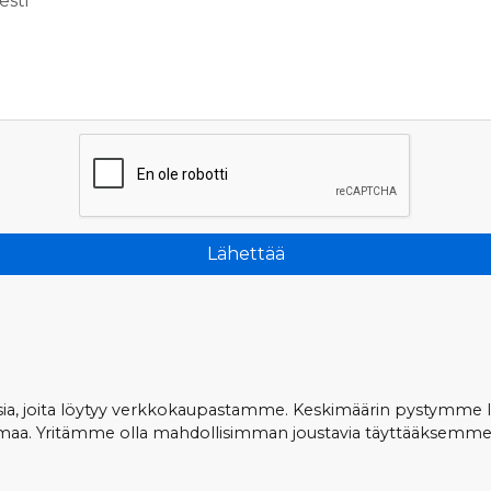
esti
Lähettää
, joita löytyy verkkokaupastamme. Keskimäärin pystymme läh
gelmaa. Yritämme olla mahdollisimman joustavia täyttääksemm