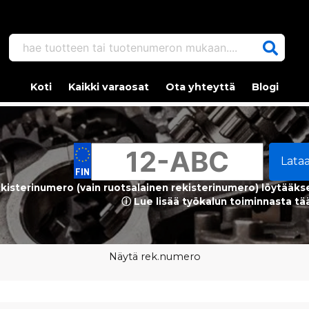
hae tuotteen tai tuotenumeron mukaan....
Koti
Kaikki varaosat
Ota yhteyttä
Blogi
Lata
kisterinumero (vain ruotsalainen rekisterinumero) löytääks
ⓘ Lue lisää työkalun toiminnasta tä
Näytä rek.numero