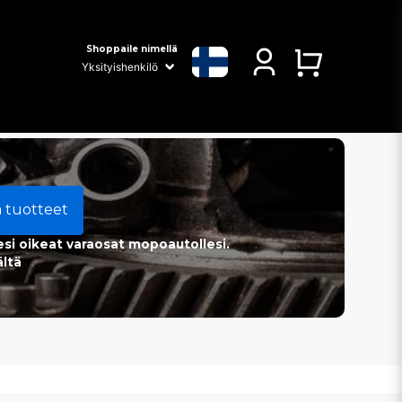
Shoppaile nimellä
a tuotteet
esi oikeat varaosat mopoautollesi.
ältä