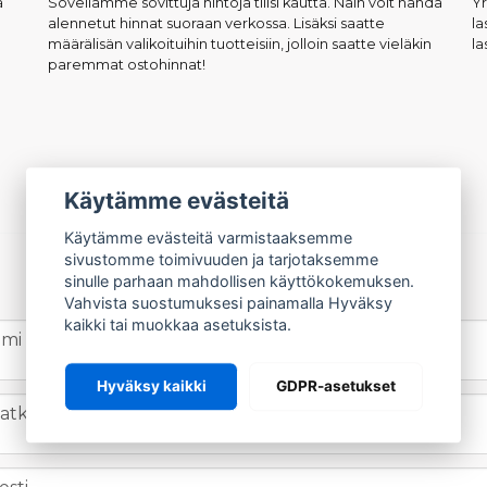
a
Sovellamme sovittuja hintoja tilisi kautta. Näin voit nähdä
Yr
alennetut hinnat suoraan verkossa. Lisäksi saatte
l
määrälisän valikoituihin tuotteisiin, jolloin saatte vieläkin
la
paremmat ostohinnat!
Käytämme evästeitä
Käytämme evästeitä varmistaaksemme
sivustomme toimivuuden ja tarjotaksemme
OTA YHTEYTTÄ
sinulle parhaan mahdollisen käyttökokemuksen.
Vahvista suostumuksesi painamalla Hyväksy
kaikki tai muokkaa asetuksista.
me
email
imi
Sähköpostiosoite
Hyväksy kaikki
GDPR-asetukset
one
atkapuhelinnumero
message