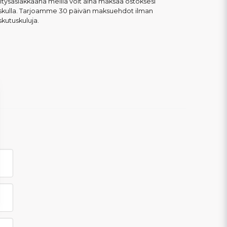
itysasiakkaana meillä voit aina maksaa ostoksesi
askulla. Tarjoamme 30 päivän maksuehdot ilman
skutuskuluja.