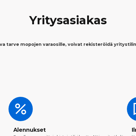
Yritysasiakas
tuva tarve mopojen varaosille, voivat rekisteröidä yritysti
Alennukset
I