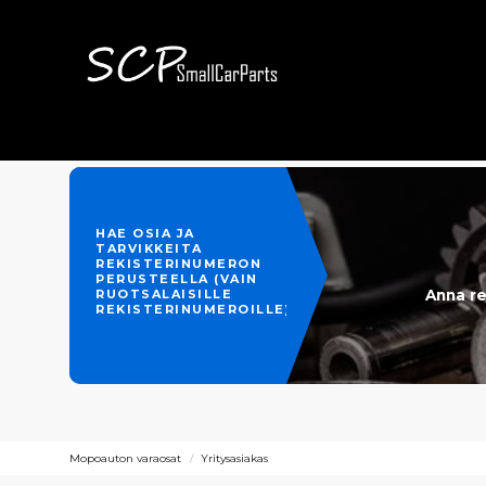
HAE OSIA JA
TARVIKKEITA
REKISTERINUMERON
PERUSTEELLA (VAIN
Anna re
RUOTSALAISILLE
REKISTERINUMEROILLE)
Mopoauton varaosat
Yritysasiakas