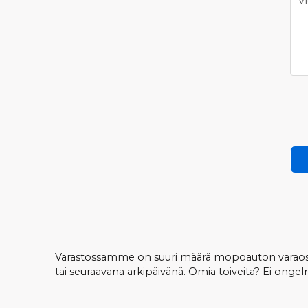
Vi
Varastossamme on suuri määrä mopoauton varaosia
tai seuraavana arkipäivänä. Omia toiveita? Ei on