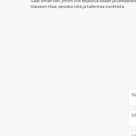
Saat oman tilin, johon voit kirjautua sisään ja tarkastell
tilausten tilaa, seurata niitä ja tallentaa osoitteita.
na
N
ph
M