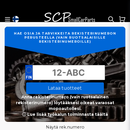
HAE OSIA JA TARVIKKEITA REKISTERINUMERON
PERUSTEELLA (VAIN RUOTSALAISILLE
REKISTERINUMEROILLE)
Lataa tuotteet
Anna rekisterinumero (vain ruotsalainen
rekisterinumero) löytääksesi oikeat varaosat
mopoautollesi.
ⓘ Lue lisää työkalun toiminnasta täältä
Näytä rek.numero