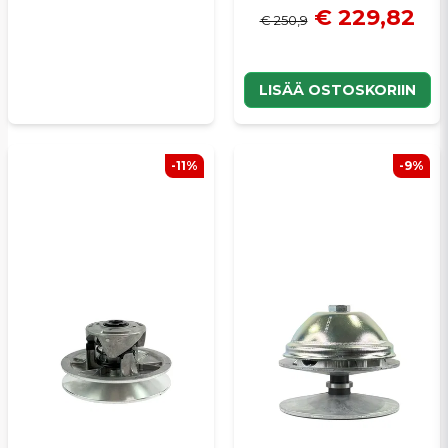
€ 229,82
€ 250,9
LISÄÄ OSTOSKORIIN
-11%
-9%