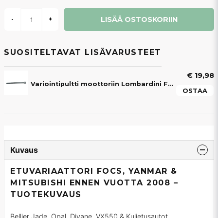
LISÄÄ OSTOSKORIIN
-
+
SUOSITELTAVAT LISÄVARUSTEET
€ 19,98
Variointipultti moottoriin Lombardini Focs / Progress / Yanmar / Mitsubishi
OSTAA
Kuvaus
ETUVARIAATTORI FOCS, YANMAR &
MITSUBISHI ENNEN VUOTTA 2008 –
TUOTEKUVAUS
Bellier Jade, Opal, Divane, VX550 & Kuljetusautot