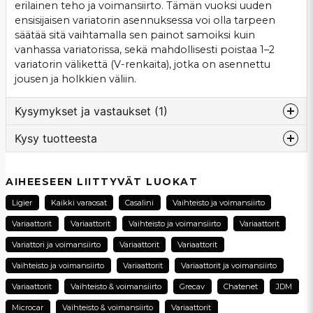
erilainen teho ja voimansiirto. Tämän vuoksi uuden
ensisijaisen variatorin asennuksessa voi olla tarpeen
säätää sitä vaihtamalla sen painot samoiksi kuin
vanhassa variatorissa, sekä mahdollisesti poistaa 1–2
variatorin välikettä (V-renkaita), jotka on asennettu
jousen ja holkkien väliin.
Kysymykset ja vastaukset (1)
Kysy tuotteesta
:nimi kysyi
1 vuosi sitten
question
Passar den min Ligier Nova med Lombardini
Kysy meiltä tästä tuotteesta...
AIHEESEEN LIITTYVÄT LUOKAT
motor från 2001
Ligier
Kaikki varaosat
Casalini
Vaihteisto ja voimansiirto
Kauppa vastasi
Variaattorit
Variaattorit
Vaihteisto ja voimansiirto
Variaattorit
Tack för din fråga! Ja, denna primärvariatorn ska
passa till er Ligier Nova!
name
Variattori ja voimansiirto
Variaattorit
Variaattorit
Nimi
Mvh Vincent på SCP Mopedbilsdelar AB
Vaihteisto ja voimansiirto
Variaattorit
Variaattorit ja voimansiirto
Variaattorit
Vaihteisto & voimansiirto
Grecav
Chatenet
JDM
email
Sähköpostiosoite
Microcar
Vaihteisto & voimansiirto
Variaattorit