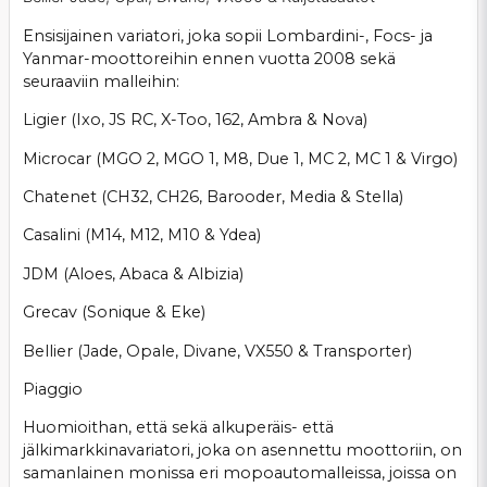
Ensisijainen variatori, joka sopii Lombardini-, Focs- ja
Yanmar-moottoreihin ennen vuotta 2008 sekä
seuraaviin malleihin:
Ligier (Ixo, JS RC, X-Too, 162, Ambra & Nova)
Microcar (MGO 2, MGO 1, M8, Due 1, MC 2, MC 1 & Virgo)
Chatenet (CH32, CH26, Barooder, Media & Stella)
Casalini (M14, M12, M10 & Ydea)
JDM (Aloes, Abaca & Albizia)
Grecav (Sonique & Eke)
Bellier (Jade, Opale, Divane, VX550 & Transporter)
Piaggio
Huomioithan, että sekä alkuperäis- että
jälkimarkkinavariatori, joka on asennettu moottoriin, on
samanlainen monissa eri mopoautomalleissa, joissa on