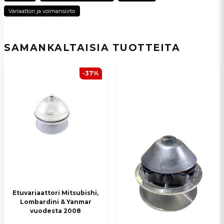
Variaattori ja voimansiirto
Kyllä, voit julkaista kysymykseni
SAMANKALTAISIA ​​TUOTTEITA
-37%
Lähetä kysymys
Etuvariaattori Mitsubishi,
Lombardini & Yanmar
vuodesta 2008