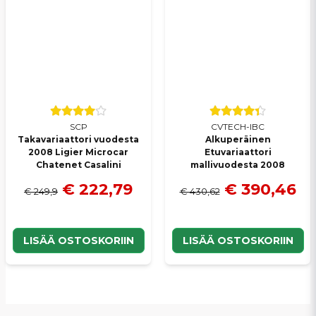
SCP
CVTECH-IBC
Takavariaattori vuodesta
Alkuperäinen
2008 Ligier Microcar
Etuvariaattori
Chatenet Casalini
mallivuodesta 2008
€ 222,79
€ 390,46
€ 249,9
€ 430,62
LISÄÄ OSTOSKORIIN
LISÄÄ OSTOSKORIIN