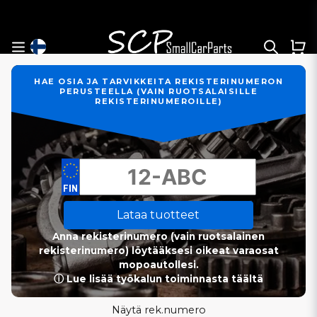
HAE OSIA JA TARVIKKEITA REKISTERINUMERON
PERUSTEELLA (VAIN RUOTSALAISILLE
REKISTERINUMEROILLE)
Lataa tuotteet
Anna rekisterinumero (vain ruotsalainen
rekisterinumero) löytääksesi oikeat varaosat
mopoautollesi.
ⓘ Lue lisää työkalun toiminnasta täältä
Näytä rek.numero