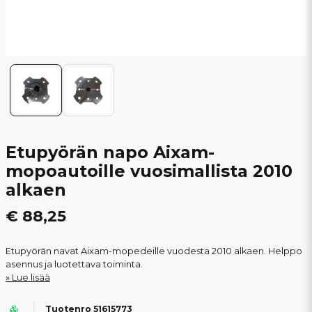
Etupyörän napo Aixam-
mopoautoille vuosimallista 2010
alkaen
€ 88,25
Etupyörän navat Aixam-mopedeille vuodesta 2010 alkaen. Helppo
asennus ja luotettava toiminta.
Lue lisää
Tuotenro 51615773