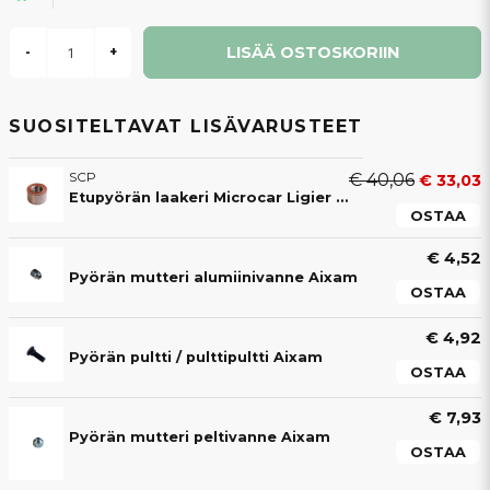
LISÄÄ OSTOSKORIIN
-
+
SUOSITELTAVAT LISÄVARUSTEET
SCP
€ 40,06
€ 33,03
Etupyörän laakeri Microcar Ligier Chatenet Jdm Aixam Casalini Bellier 30x60x37 mm
OSTAA
€ 4,52
Pyörän mutteri alumiinivanne Aixam
OSTAA
€ 4,92
Pyörän pultti / pulttipultti Aixam
OSTAA
€ 7,93
Pyörän mutteri peltivanne Aixam
OSTAA