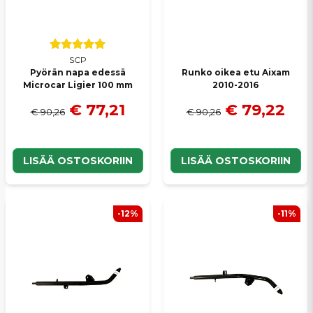
Lähetä kysymys
SCP
Pyörän napa edessä
Runko oikea etu Aixam
Microcar Ligier 100 mm
2010-2016
€ 77,21
€ 79,22
€ 90,26
€ 90,26
LISÄÄ OSTOSKORIIN
LISÄÄ OSTOSKORIIN
-12%
-11%