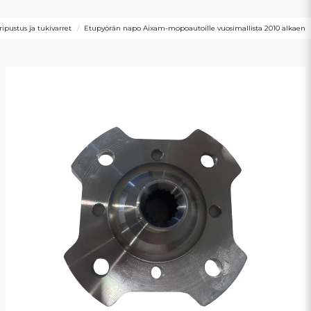
ipustus ja tukivarret
Etupyörän napo Aixam-mopoautoille vuosimallista 2010 alkaen