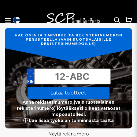
HAE OSIA JA TARVIKKEITA REKISTERINUMERON
PERUSTEELLA (VAIN RUOTSALAISILLE
REKISTERINUMEROILLE)
Lataa tuotteet
Anna rekisterinumero (vain ruotsalainen
rekisterinumero) löytääksesi oikeat varaosat
mopoautollesi.
ⓘ Lue lisää työkalun toiminnasta täältä
Näytä rek.numero