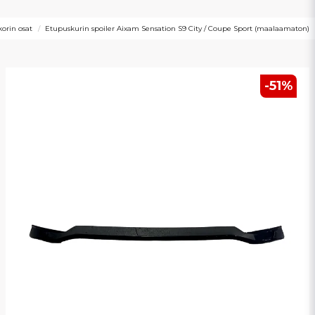
orin osat
Etupuskurin spoiler Aixam Sensation S9 City / Coupe Sport (maalaamaton)
-
51
%