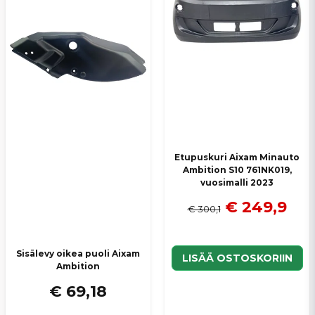
Lähetä kysymys
Etupuskuri Aixam Minauto
Ambition S10 761NK019,
vuosimalli 2023
€ 249,9
€ 300,1
Sisälevy oikea puoli Aixam
LISÄÄ OSTOSKORIIN
Ambition
€ 69,18