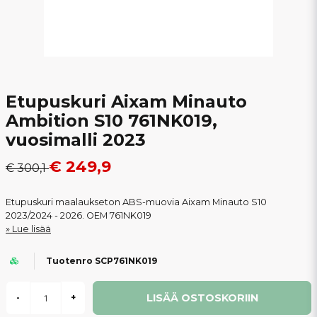
Etupuskuri Aixam Minauto
Ambition S10 761NK019,
vuosimalli 2023
€ 249,9
€ 300,1
Etupuskuri maalaukseton ABS-muovia Aixam Minauto S10
2023/2024 - 2026. OEM 761NK019
Lue lisää
Tuotenro SCP761NK019
LISÄÄ OSTOSKORIIN
-
+