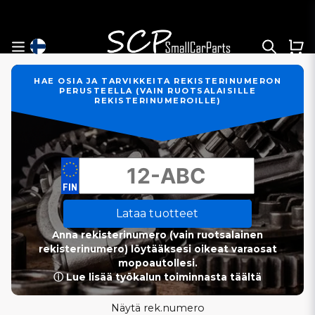
HAE OSIA JA TARVIKKEITA REKISTERINUMERON
PERUSTEELLA (VAIN RUOTSALAISILLE
REKISTERINUMEROILLE)
Lataa tuotteet
Anna rekisterinumero (vain ruotsalainen
rekisterinumero) löytääksesi oikeat varaosat
mopoautollesi.
ⓘ Lue lisää työkalun toiminnasta täältä
Näytä rek.numero