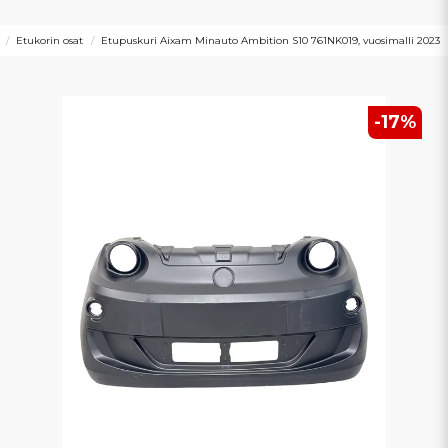
Etukorin osat
Etupuskuri Aixam Minauto Ambition S10 761NK019, vuosimalli 2023
-
17
%