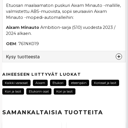
Etuosan maalaamaton puskuri Aixam Minauto -mallille,
valmistettu ABS-muovista, sopii seuraaviin Aixam
Minauto -mopedi-automalleihin:
Aixam
Minauto
Ambition-sarja (S10) vuodesta 2023 /
2024 alkaen.
OEM
: 761NK019
Kysy tuotteesta
question
Kysy meiltä tästä tuotteesta...
AIHEESEEN LIITTYVÄT LUOKAT
Kaikki varaosat
Aixam
Etukori
eteenpäin
Koriosat ja lasit
Kori ja lasit
Etukorin osat
Kori ja lasit
name
Nimi
SAMANKALTAISIA ​​TUOTTEITA
email
Sähköpostiosoite