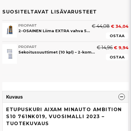
SUOSITELTAVAT LISÄVARUSTEET
PROPART
€ 44,08
€ 34,04
2-OSAINEN Liima EXTRA vahva 50ML liima (4-8 min)
OSTAA
PROPART
€ 14,96
€ 9,94
Sekoitussuuttimet (10 kpl) – 2-komponenttiliimalle
OSTAA
Kuvaus
ETUPUSKURI AIXAM MINAUTO AMBITION
S10 761NK019, VUOSIMALLI 2023 –
TUOTEKUVAUS