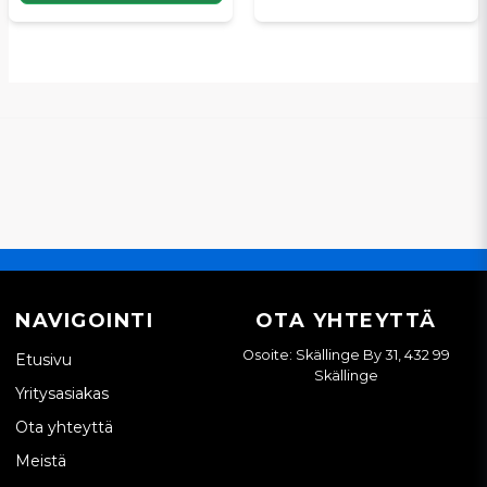
NAVIGOINTI
OTA YHTEYTTÄ
Osoite: Skällinge By 31, 432 99
Etusivu
Skällinge
Yritysasiakas
Ota yhteyttä
Meistä