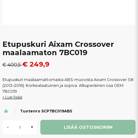
Etupuskuri Aixam Crossover
maalaamaton 7BC019
€ 249,9
€ 400,5
Etupuskuri maalaamattomasta ABS-muovista Aixam Crossover S8
(2013–2016). Korkealaatuinen ja sopiva. Alkuperäinen osa OEM:
7BC019
Lue lisää
Tuotenro SCP7BC019ABS
LISÄÄ OSTOSKORIIN
-
+