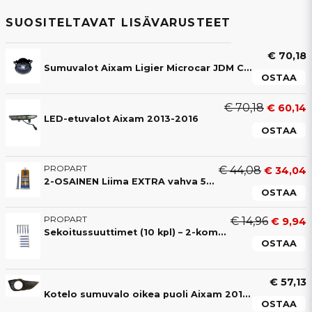
SUOSITELTAVAT LISÄVARUSTEET
€ 70,18
Sumuvalot Aixam Ligier Microcar JDM Chatenet
OSTAA
€ 70,18
€ 60,14
LED-etuvalot Aixam 2013-2016
OSTAA
PROPART
€ 44,08
€ 34,04
2-OSAINEN Liima EXTRA vahva 50ML liima (4-8 min)
OSTAA
PROPART
€ 14,96
€ 9,94
Sekoitussuuttimet (10 kpl) – 2-komponenttiliimalle
OSTAA
€ 57,13
Kotelo sumuvalo oikea puoli Aixam 2013-2016
OSTAA