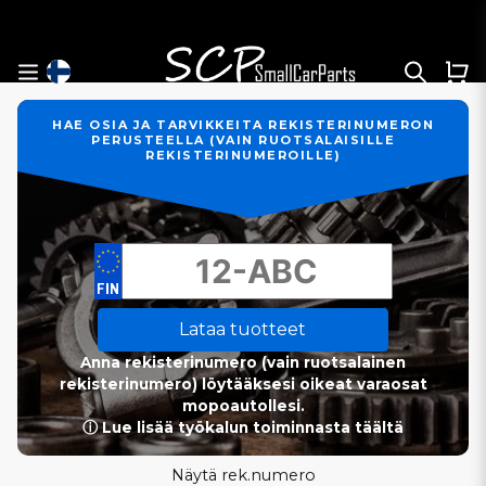
HAE OSIA JA TARVIKKEITA REKISTERINUMERON
PERUSTEELLA (VAIN RUOTSALAISILLE
REKISTERINUMEROILLE)
Lataa tuotteet
Anna rekisterinumero (vain ruotsalainen
rekisterinumero) löytääksesi oikeat varaosat
mopoautollesi.
ⓘ Lue lisää työkalun toiminnasta täältä
Näytä rek.numero