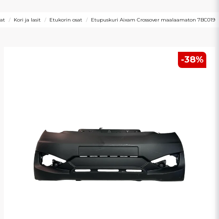
at
Kori ja lasit
Etukorin osat
Etupuskuri Aixam Crossover maalaamaton 7BC019
-
38
%