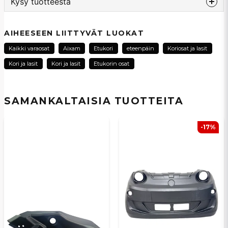
Kysy tuotteesta
question
Kysy meiltä tästä tuotteesta...
AIHEESEEN LIITTYVÄT LUOKAT
Kaikki varaosat
Aixam
Etukori
eteenpäin
Koriosat ja lasit
Kori ja lasit
Kori ja lasit
Etukorin osat
name
Nimi
SAMANKALTAISIA ​​TUOTTEITA
email
Sähköpostiosoite
-17%
Kyllä, voit julkaista kysymykseni