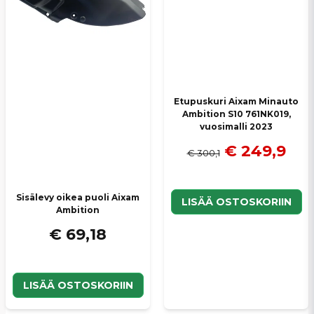
Lähetä kysymys
Etupuskuri Aixam Minauto
Ambition S10 761NK019,
vuosimalli 2023
€ 249,9
€ 300,1
Sisälevy oikea puoli Aixam
LISÄÄ OSTOSKORIIN
Ambition
€ 69,18
LISÄÄ OSTOSKORIIN