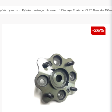
pyöränripustus
Pyöränripustus ja tukivarret
Etunapa Chatenet CH26 Barooder 100
-
26
%