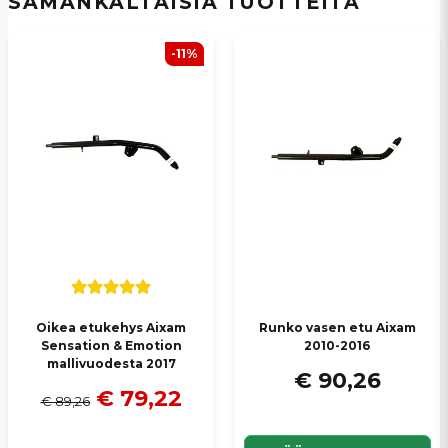
SAMANKALTAISIA ​​TUOTTEITA
email
Sähköpostiosoite
-11%
Kyllä, voit julkaista kysymykseni
Lähetä kysymys
Oikea etukehys Aixam
Runko vasen etu Aixam
Sensation & Emotion
2010-2016
mallivuodesta 2017
€ 90,26
€ 79,22
€ 89,26