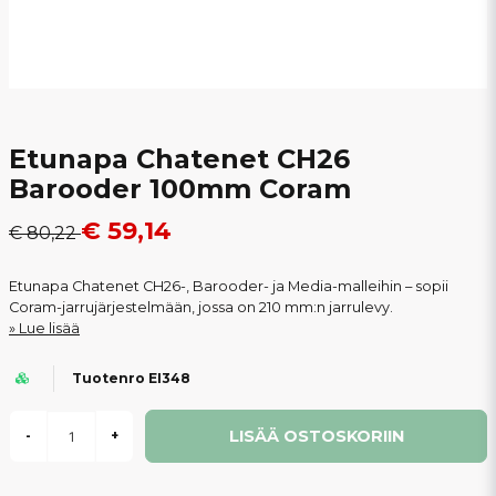
Etunapa Chatenet CH26
Barooder 100mm Coram
€ 59,14
€ 80,22
Etunapa Chatenet CH26-, Barooder- ja Media-malleihin – sopii
Coram-jarrujärjestelmään, jossa on 210 mm:n jarrulevy.
Lue lisää
Tuotenro EI348
LISÄÄ OSTOSKORIIN
-
+