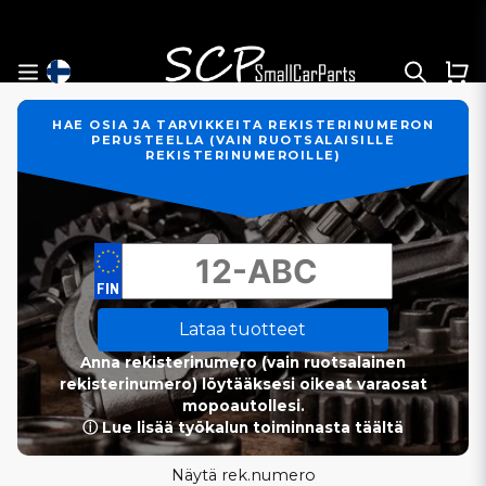
HAE OSIA JA TARVIKKEITA REKISTERINUMERON
PERUSTEELLA (VAIN RUOTSALAISILLE
REKISTERINUMEROILLE)
Lataa tuotteet
Anna rekisterinumero (vain ruotsalainen
rekisterinumero) löytääksesi oikeat varaosat
mopoautollesi.
ⓘ Lue lisää työkalun toiminnasta täältä
Näytä rek.numero