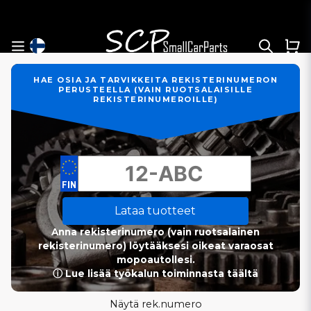
HAE OSIA JA TARVIKKEITA REKISTERINUMERON
PERUSTEELLA (VAIN RUOTSALAISILLE
REKISTERINUMEROILLE)
Lataa tuotteet
Anna rekisterinumero (vain ruotsalainen
rekisterinumero) löytääksesi oikeat varaosat
mopoautollesi.
ⓘ Lue lisää työkalun toiminnasta täältä
Näytä rek.numero