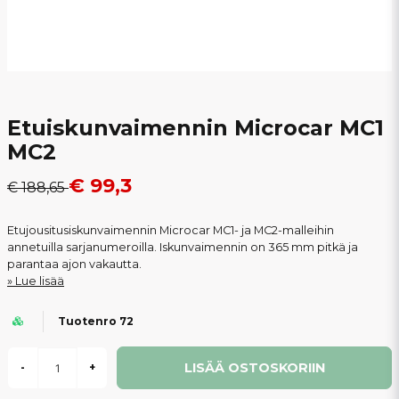
Etuiskunvaimennin Microcar MC1
MC2
€ 99,3
€ 188,65
Etujousitusiskunvaimennin Microcar MC1- ja MC2-malleihin
annetuilla sarjanumeroilla. Iskunvaimennin on 365 mm pitkä ja
parantaa ajon vakautta.
Lue lisää
Tuotenro 72
LISÄÄ OSTOSKORIIN
-
+