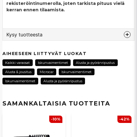
rekisteröintinumerolla, joten tarkista pituus vielä
kerran ennen tilaamista.
Kysy tuotteesta
question
Kysy meiltä tästä tuotteesta...
AIHEESEEN LIITTYVÄT LUOKAT
Kaikki varaosat
Iskunvaimentimet
Alusta ja pyöränripustus
Alusta & jousitus
Microcar
Iskunvaimentimet
name
Iskunvaimentimet
Alusta ja pyöränripustus
Nimi
SAMANKALTAISIA ​​TUOTTEITA
email
Sähköpostiosoite
-10%
-42%
Kyllä, voit julkaista kysymykseni