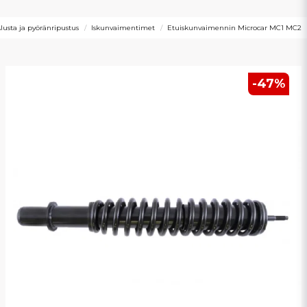
lusta ja pyöränripustus
Iskunvaimentimet
Etuiskunvaimennin Microcar MC1 MC2
-
47
%