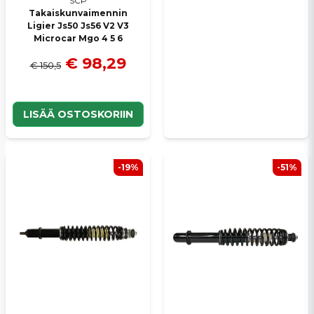
SCP
Takaiskunvaimennin
Ligier Js50 Js56 V2 V3
Microcar Mgo 4 5 6
€ 98,29
€ 150,5
LISÄÄ OSTOSKORIIN
-19%
-51%