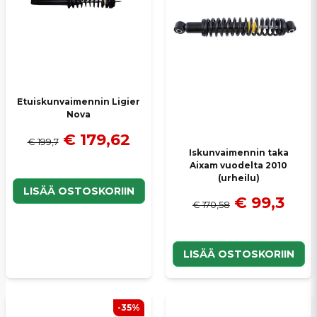
Etuiskunvaimennin Ligier
Nova
Lähetä kysymys
€ 179,62
€ 199,7
Iskunvaimennin taka
Aixam vuodelta 2010
(urheilu)
LISÄÄ OSTOSKORIIN
€ 99,3
€ 170,58
LISÄÄ OSTOSKORIIN
-35%