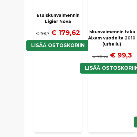
Etuiskunvaimennin
Ligier Nova
€ 179,62
Iskunvaimennin taka
€ 199,7
Aixam vuodelta 2010
(urheilu)
LISÄÄ OSTOSKORIIN
€ 99,3
€ 170,58
LISÄÄ OSTOSKORII