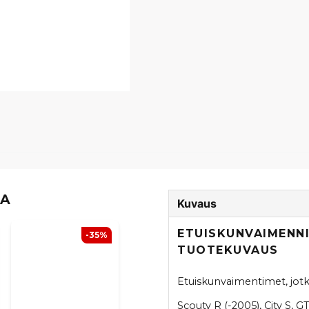
TA
Kuvaus
ETUISKUNVAIMENNI
-35%
TUOTEKUVAUS
Etuiskunvaimentimet, jotka
Scouty R (-2005), City S, G