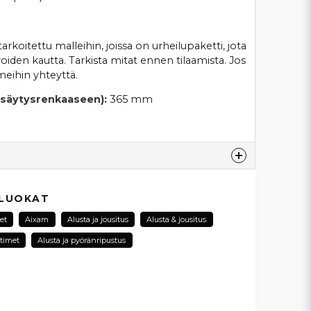
koitettu malleihin, joissa on urheilupaketti, jota
roiden kautta. Tarkista mitat ennen tilaamista. Jos
 meihin yhteyttä.
pysäytysrenkaaseen):
365 mm
esta...
 LUOKAT
et
Aixam
Alusta ja jousitus
Alusta & jousitus
timet
Alusta ja pyöränripustus
email
Sähköpostiosoite