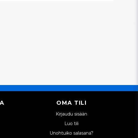
IA
OMA TILI
Kirjaudu sisään
Luo tili
Unohtuiko salasana?