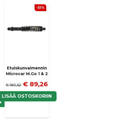
Kyllä, voit julkaista k
-51%
Etuiskunvaimennin
Microcar M.Go 1 & 2
€ 89,26
€ 180,62
LISÄÄ OSTOSKORIIN
N