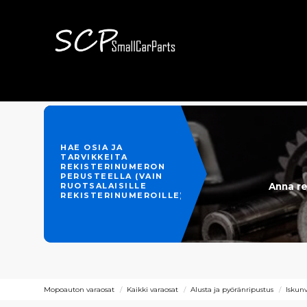
HAE OSIA JA
TARVIKKEITA
REKISTERINUMERON
PERUSTEELLA (VAIN
Anna re
RUOTSALAISILLE
REKISTERINUMEROILLE)
Mopoauton varaosat
Kaikki varaosat
Alusta ja pyöränripustus
Iskun