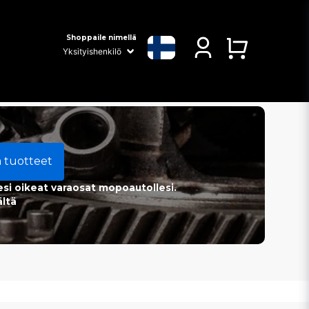
Shoppaile nimellä
a tuotteet
esi oikeat varaosat mopoautollesi.
ältä