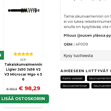
Tämä iskunvaimennin on tar
ei voi lukea rekisterinume
sinulla on kysyttävää, ota
Pituus (jousen yläosa 
OEM :
4P009
N
Kysy tuotteesta
SCP
Takaiskunvaimennin
question
Kysy meiltä tästä tuotte
Ligier Js50 Js56 V2
AIHEESEEN LIITTYVÄT
V3 Microcar Mgo 4 5
Kaikki varaosat
Iskunvaimentim
6
Iskunvaimentimet
Iskunvaimen
€ 98,29
€ 150,5
name
Nimi
LISÄÄ OSTOSKORIIN