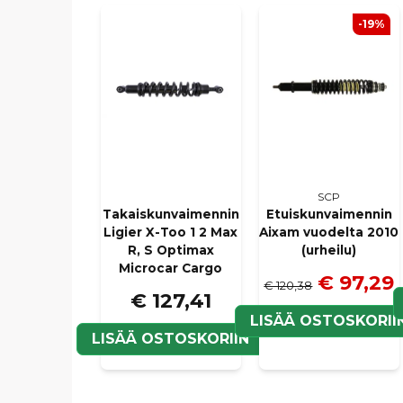
-19%
SCP
Takaiskunvaimennin
Etuiskunvaimennin
Ligier X-Too 1 2 Max
Aixam vuodelta 2010
R, S Optimax
(urheilu)
Microcar Cargo
€ 97,29
€ 120,38
€ 127,41
LISÄÄ OSTOSKORII
LISÄÄ OSTOSKORIIN