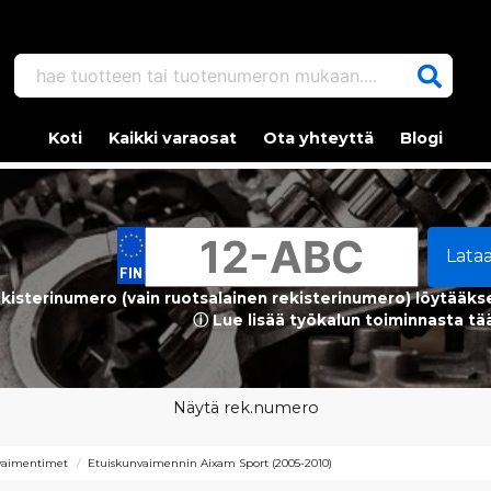
hae tuotteen tai tuotenumeron mukaan....
Koti
Kaikki varaosat
Ota yhteyttä
Blogi
Lata
kisterinumero (vain ruotsalainen rekisterinumero) löytääks
ⓘ Lue lisää työkalun toiminnasta tä
Näytä rek.numero
vaimentimet
Etuiskunvaimennin Aixam Sport (2005-2010)