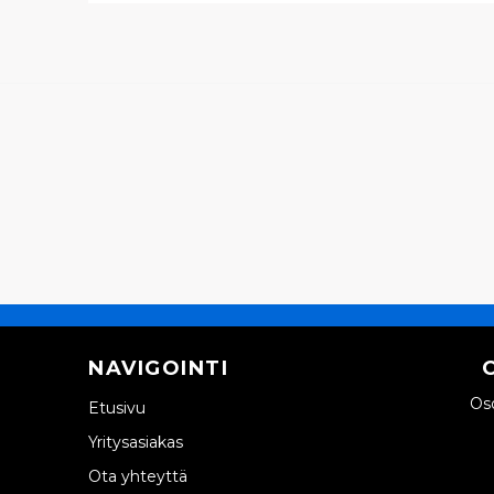
NAVIGOINTI
Oso
Etusivu
Yritysasiakas
Ota yhteyttä