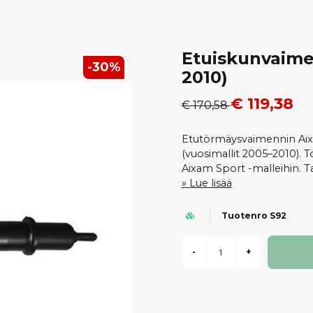
Etuiskunvaime
-
30
%
2010)
€ 119,38
€ 170,58
Etutörmäysvaimennin Aixa
(vuosimallit 2005–2010).
Aixam Sport -malleihin. Ta
Lue lisää
Tuotenro S92
-
+