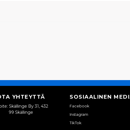
OTA YHTEYTTÄ
SOSIAALINEN MED
ite: Skällinge By 31, 432
Facebook
99 Skällinge
Instagram
TikTok