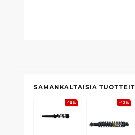
SAMANKALTAISIA ​​TUOTTEI
-10%
-42%