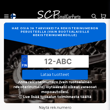
HAE OSIA JA TARVIKKEITA REKISTERINUMERON
PERUSTEELLA (VAIN RUOTSALAISILLE
REKISTERINUMEROILLE)
Lataa tuotteet
Anna rekisterinumero (vain ruotsalainen
rekisterinumero) löytääksesi oikeat varaosat
mopoautollesi.
ⓘ Lue lisää työkalun toiminnasta täältä
Näytä rek.numero