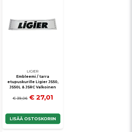
Lähetä kysymys
LIGIER
Embleemi / tarra
etupuskurille Ligier JS50,
JS50L & JSRC Valkoinen
€ 27,01
€ 39,06
LISÄÄ OSTOSKORIIN