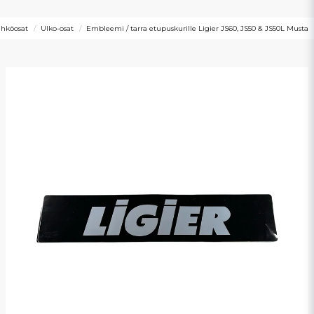
sähköosat
Ulko-osat
Embleemi / tarra etupuskurille Ligier JS60, JS50 & JS50L Musta