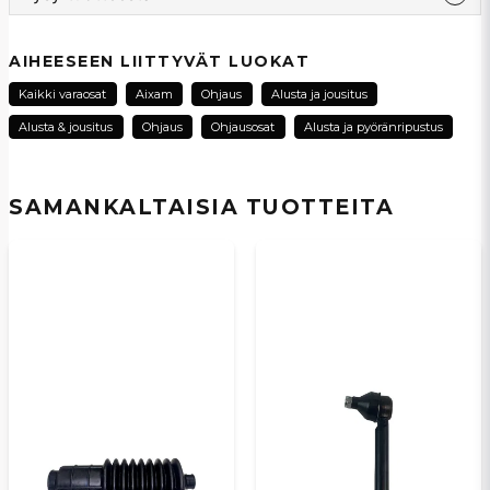
question
Kysy meiltä tästä tuotteesta...
AIHEESEEN LIITTYVÄT LUOKAT
Kaikki varaosat
Aixam
Ohjaus
Alusta ja jousitus
Alusta & jousitus
Ohjaus
Ohjausosat
Alusta ja pyöränripustus
name
Nimi
SAMANKALTAISIA ​​TUOTTEITA
email
Sähköpostiosoite
Kyllä, voit julkaista kysymykseni