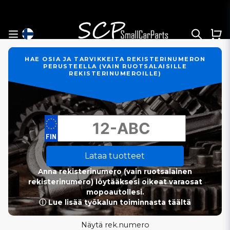
HAE OSIA JA TARVIKKEITA REKISTERINUMERON
PERUSTEELLA (VAIN RUOTSALAISILLE
REKISTERINUMEROILLE)
Lataa tuotteet
Anna rekisterinumero (vain ruotsalainen
rekisterinumero) löytääksesi oikeat varaosat
mopoautollesi.
ⓘ Lue lisää työkalun toiminnasta täältä
Näytä rek.numero