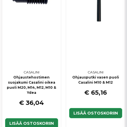
Lähetä kysymys
CASALINI
CASALINI
Ohjaustehostimen
Ohjausputki vasen puoli
suojakumi Casalini oikea
Casalini M10 & M12
puoli M20, M14, M12, M10 &
€ 65,16
Ydea
€ 36,04
LISÄÄ OSTOSKORIIN
LISÄÄ OSTOSKORIIN