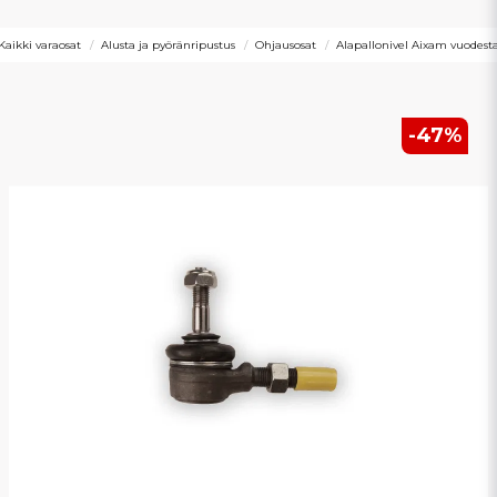
Kaikki varaosat
Alusta ja pyöränripustus
Ohjausosat
Alapallonivel Aixam vuodest
-
47
%