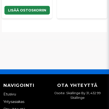
LISÄÄ OSTOSKORIIN
NAVIGOINTI
OTA YHTEYTTÄ
Osoite: Skällinge By 31, 432 99
Etusivu
Skällinge
Yritysasiakas