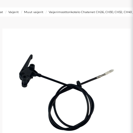
at
Vaijerit
Muut vaijerit
Vaijerimoottorikotelo Chatenet CH26, CH30, CH32, CH40