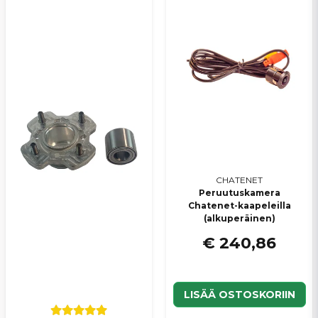
Kyllä, voit julkaista kysymykseni
Lähetä kysymys
CHATENET
Peruutuskamera
Chatenet-kaapeleilla
(alkuperäinen)
€ 240,86
LISÄÄ OSTOSKORIIN