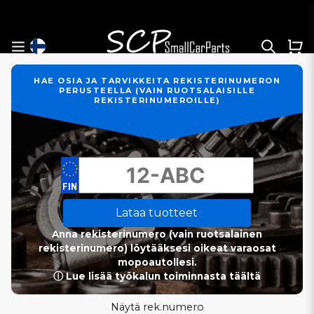
HAE OSIA JA TARVIKKEITA REKISTERINUMERON
PERUSTEELLA (VAIN RUOTSALAISILLE
REKISTERINUMEROILLE)
Lataa tuotteet
Anna rekisterinumero (vain ruotsalainen
rekisterinumero) löytääksesi oikeat varaosat
mopoautollesi.
ⓘ Lue lisää työkalun toiminnasta täältä
Näytä rek.numero