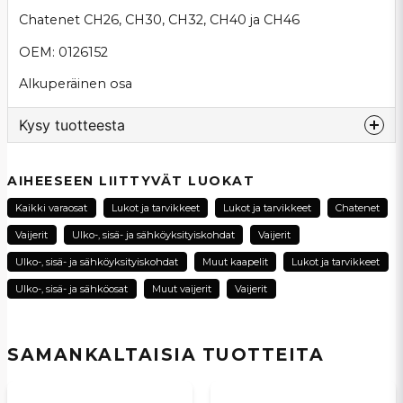
Chatenet CH26, CH30, CH32, CH40 ja CH46
OEM: 0126152
Alkuperäinen osa
Kysy tuotteesta
question
Kysy meiltä tästä tuotteesta...
AIHEESEEN LIITTYVÄT LUOKAT
Kaikki varaosat
Lukot ja tarvikkeet
Lukot ja tarvikkeet
Chatenet
Vaijerit
Ulko-, sisä- ja sähköyksityiskohdat
Vaijerit
name
Ulko-, sisä- ja sähköyksityiskohdat
Muut kaapelit
Lukot ja tarvikkeet
Nimi
Ulko-, sisä- ja sähköosat
Muut vaijerit
Vaijerit
email
Sähköpostiosoite
SAMANKALTAISIA ​​TUOTTEITA