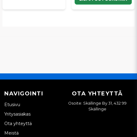
NAVIGOINTI
OTA YHTEYTTÄ
Osoite: Skällinge By 31, 432 99
Etusivu
Skällinge
Yritysasiakas
Ota yhteyttä
Meistä