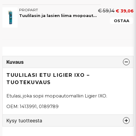
PROPART
€ 59,14
€ 39,06
Tuulilasin ja lasien liima mopoautoon – 290 ml
OSTAA
Kuvaus
TUULILASI ETU LIGIER IXO –
TUOTEKUVAUS
Etulasi, joka sopii mopoautomalliin Ligier IXO.
OEM: 1413991, 0189789
Kysy tuotteesta
question