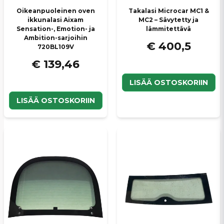
Lähetä kysymys
Oikeanpuoleinen oven
Takalasi Microcar MC1 &
ikkunalasi Aixam
MC2 – Sävytetty ja
Sensation-, Emotion- ja
lämmitettävä
Ambition-sarjoihin
€ 400,5
720BL109V
€ 139,46
LISÄÄ OSTOSKORIIN
LISÄÄ OSTOSKORIIN