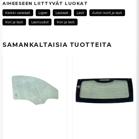
Kysy meiltä tästä tuotteesta...
AIHEESEEN LIITTYVÄT LUOKAT
Kaikki varaosat
Ligier
Lasiosat
Lasit
Auton korit ja lasit
Kori ja lasit
Lasiruudut
Kori ja lasit
name
Nimi
SAMANKALTAISIA ​​TUOTTEITA
email
Sähköpostiosoite
Kyllä, voit julkaista kysymykseni