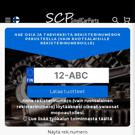
HAE OSIA JA TARVIKKEITA REKISTERINUMERON
PERUSTEELLA (VAIN RUOTSALAISILLE
REKISTERINUMEROILLE)
Lataa tuotteet
Anna rekisterinumero (vain ruotsalainen
rekisterinumero) löytääksesi oikeat varaosat
mopoautollesi.
ⓘ Lue lisää työkalun toiminnasta täältä
Näytä rek.numero