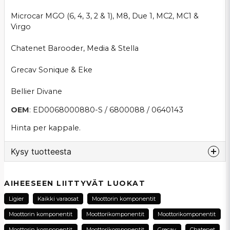
Microcar MGO (6, 4, 3, 2 & 1), M8, Due 1, MC2, MC1 &
Virgo
Chatenet Barooder, Media & Stella
Grecav Sonique & Eke
Bellier Divane
OEM
: ED0068000880-S / 6800088 / 0640143
Hinta per kappale.
Kysy tuotteesta
question
Kysy meiltä tästä tuotteesta...
AIHEESEEN LIITTYVÄT LUOKAT
Ligier
Kaikki varaosat
Moottorin komponentit
Moottorin komponentit
Moottorikomponentit
Moottorikomponentit
name
Moottorin komponentit
Moottorikomponentit
Grecav
Chatenet