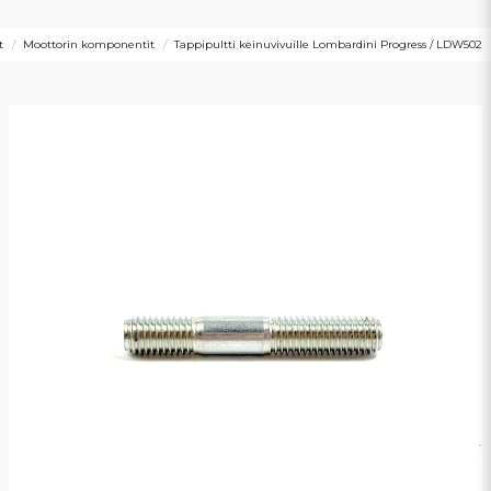
t
Moottorin komponentit
Tappipultti keinuvivuille Lombardini Progress / LDW502