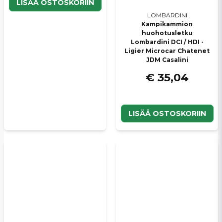
LISÄÄ OSTOSKORIIN
LOMBARDINI
Kampikammion
huohotusletku
Lombardini DCI / HDI -
Ligier Microcar Chatenet
JDM Casalini
€ 35,04
LISÄÄ OSTOSKORIIN