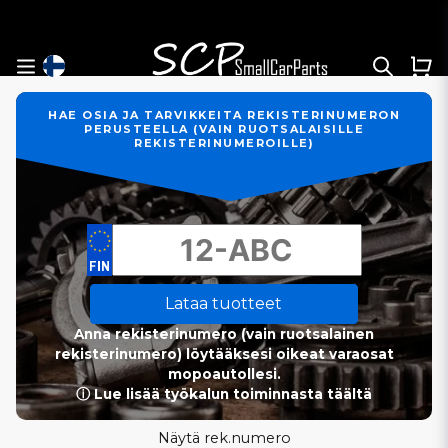
HAE OSIA JA TARVIKKEITA REKISTERINUMERON
PERUSTEELLA (VAIN RUOTSALAISILLE
REKISTERINUMEROILLE)
Lataa tuotteet
Anna rekisterinumero (vain ruotsalainen
rekisterinumero) löytääksesi oikeat varaosat
mopoautollesi.
ⓘ Lue lisää työkalun toiminnasta täältä
Näytä rek.numero