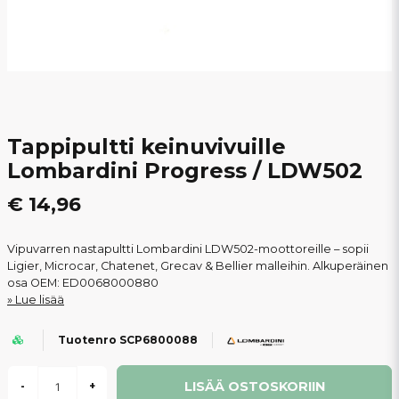
Tappipultti keinuvivuille
Lombardini Progress / LDW502
€ 14,96
Vipuvarren nastapultti Lombardini LDW502-moottoreille – sopii
Ligier, Microcar, Chatenet, Grecav & Bellier malleihin. Alkuperäinen
osa OEM: ED0068000880
Lue lisää
Tuotenro SCP6800088
LISÄÄ OSTOSKORIIN
-
+