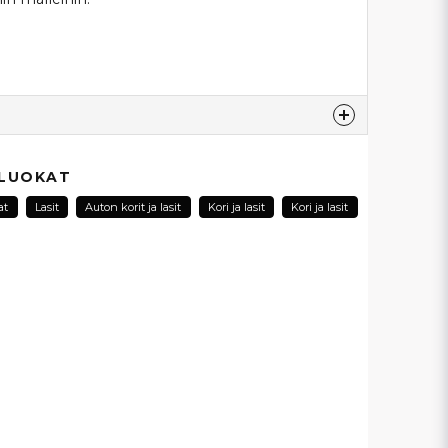
esta...
 LUOKAT
at
Lasit
Auton korit ja lasit
Kori ja lasit
Kori ja lasit
email
Sähköpostiosoite
ysymykseni