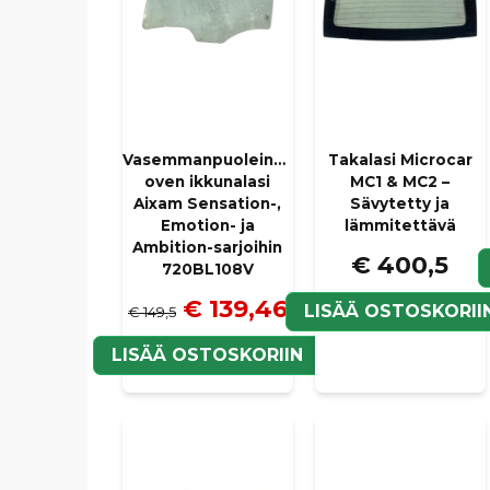
Vasemmanpuoleinen
Takalasi Microcar
oven ikkunalasi
MC1 & MC2 –
Aixam Sensation-,
Sävytetty ja
Emotion- ja
lämmitettävä
Ambition-sarjoihin
€ 400,5
720BL108V
€ 139,46
LISÄÄ OSTOSKORII
€ 149,5
LISÄÄ OSTOSKORIIN