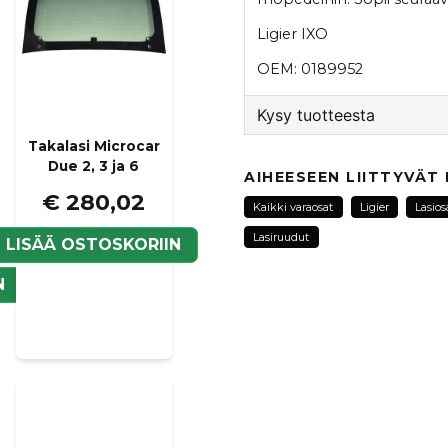
Ligier IXO
OEM: 0189952
Kysy tuotteesta
Takalasi Microcar
question
Due 2, 3 ja 6
Kysy meiltä tästä tuotte
AIHEESEEN LIITTYVÄT
€ 280,02
Kaikki varaosat
Ligier
Lasios
Lasiruudut
LISÄÄ OSTOSKORIIN
name
Nimi
N
Kyllä, voit julkaista k