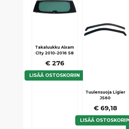
Takaluukku Aixam
City 2010-2016 S8
€ 276
LISÄÄ OSTOSKORIIN
Tuulensuoja Ligier
JS60
€ 69,18
LISÄÄ OSTOSKORII