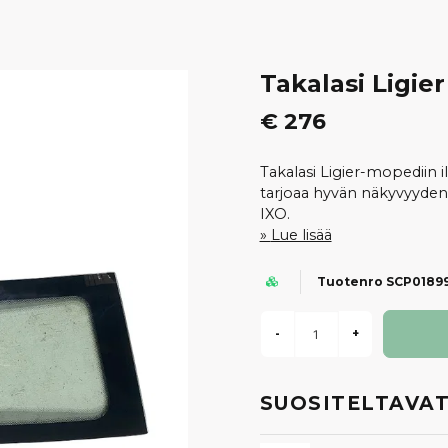
Takalasi Ligier
€ 276
Takalasi Ligier-mopediin i
tarjoaa hyvän näkyvyyden j
IXO.
Lue lisää
Tuotenro SCP0189
-
+
SUOSITELTAVAT