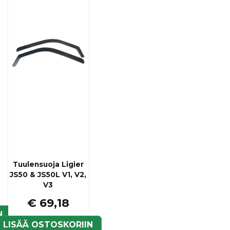
Tuulensuoja Ligier
JS50 & JS50L V1, V2,
V3
€ 69,18
N
LISÄÄ OSTOSKORIIN