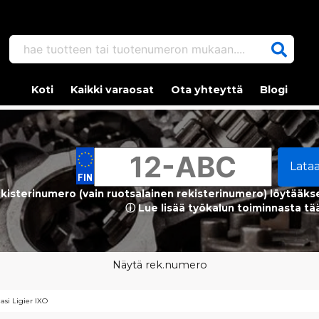
hae tuotteen tai tuotenumeron mukaan....
Koti
Kaikki varaosat
Ota yhteyttä
Blogi
Lata
kisterinumero (vain ruotsalainen rekisterinumero) löytääks
ⓘ Lue lisää työkalun toiminnasta tä
Näytä rek.numero
asi Ligier IXO