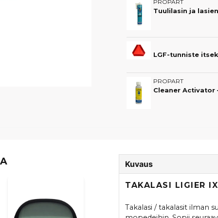
PROPART
Tuulilasin ja lasi
LGF-tunniste itsek
PROPART
TA
Kuvaus
TAKALASI LIGIER 
Takalasi / takalasit ilman s
mopedeihin. Sopii seuraavi