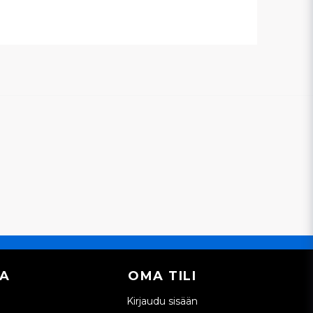
IA
OMA TILI
Kirjaudu sisään