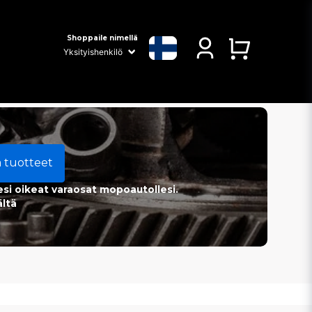
Shoppaile nimellä
a tuotteet
esi oikeat varaosat mopoautollesi.
ältä