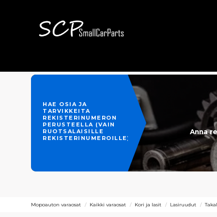
HAE OSIA JA
TARVIKKEITA
REKISTERINUMERON
PERUSTEELLA (VAIN
Anna re
RUOTSALAISILLE
REKISTERINUMEROILLE)
Mopoauton varaosat
Kaikki varaosat
Kori ja lasit
Lasiruudut
Takal