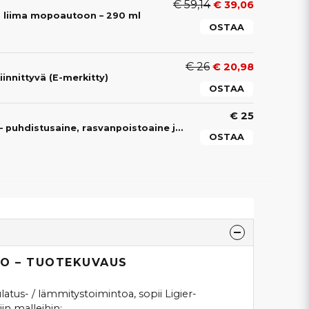
€ 59,14
€ 39,06
en liima mopoautoon – 290 ml
OSTAA
€ 26
€ 20,98
iinnittyvä (E-merkitty)
OSTAA
€ 25
Cleaner Activator – puhdistusaine, rasvanpoistoaine ja tartunta-aktivaattori mopoautoon
OSTAA
IXO – TUOTEKUVAUS
ulatus- / lämmitystoimintoa, sopii Ligier-
in malleihin: