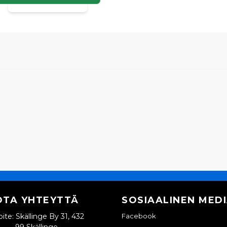
OTA YHTEYTTÄ
SOSIAALINEN MED
ite: Skällinge By 31, 432
Facebook