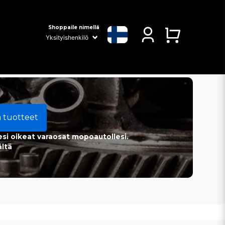
Shoppaile nimellä
a tuotteet
esi oikeat varaosat mopoautollesi.
ältä