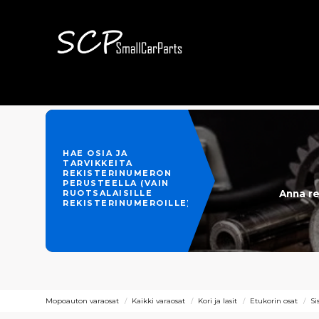
HAE OSIA JA
TARVIKKEITA
REKISTERINUMERON
PERUSTEELLA (VAIN
Anna re
RUOTSALAISILLE
REKISTERINUMEROILLE)
Mopoauton varaosat
Kaikki varaosat
Kori ja lasit
Etukorin osat
Si