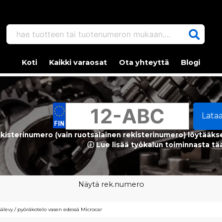
hae tuotteen tai tuotenumeron mukaan....
Koti
Kaikki varaosat
Ota yhteyttä
Blogi
Lata
kisterinumero (vain ruotsalainen rekisterinumero) löytääks
ⓘ Lue lisää työkalun toiminnasta tä
Näytä rek.numero
sälevy / pyöräkotelo vasen edessä Microcar