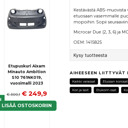
Kestävästä ABS-muovista 
etuosaan vasemmalle puolel
mopoihin. Sopii seuraaviin
Microcar Due (2, 3, 6) ja MG
OEM: 1415825
Kysy tuotteesta
Etupuskuri Aixam
question
Kysy meiltä tästä tuotte
Minauto Ambition
AIHEESEEN LIITTYVÄT
S10 761NK019,
Kaikki varaosat
Etuosan koriosat
vuosimalli 2023
Kori ja lasit
Etukorin osat
Ko
€ 249,9
€ 300,1
name
N
Nimi
LISÄÄ OSTOSKORIIN
Kyllä, voit julkaista k