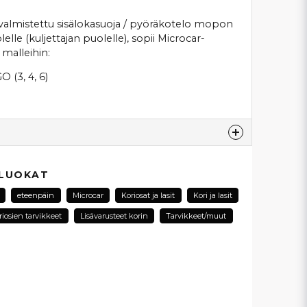
valmistettu sisälokasuoja / pyöräkotelo mopon
le (kuljettajan puolelle), sopii Microcar-
 malleihin:
O (3, 4, 6)
esta...
 LUOKAT
eteenpäin
Microcar
Koriosat ja lasit
Kori ja lasit
riosien tarvikkeet
Lisävarusteet korin
Tarvikkeet/muut
email
Sähköpostiosoite
ysymykseni