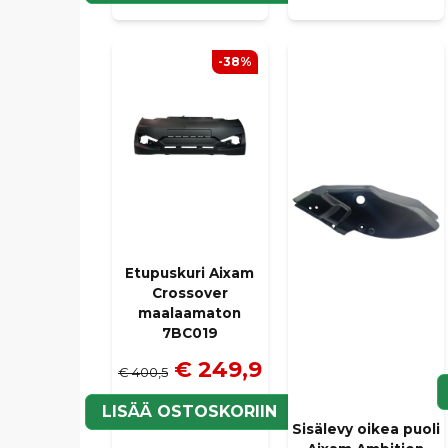
-38%
Etupuskuri Aixam
Crossover
maalaamaton
7BC019
€ 249,9
€ 400,5
LISÄÄ OSTOSKORIIN
Sisälevy oikea puoli