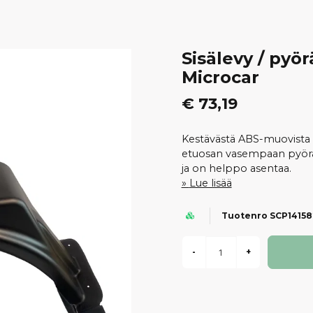
Sisälevy / pyö
Microcar
€ 73,19
Kestävästä ABS-muovista 
etuosan vasempaan pyöräko
ja on helppo asentaa.
Lue lisää
Tuotenro SCP14158
-
+