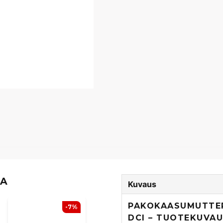
TA
Kuvaus
PAKOKAASUMUTTER
-7%
DCI – TUOTEKUVA