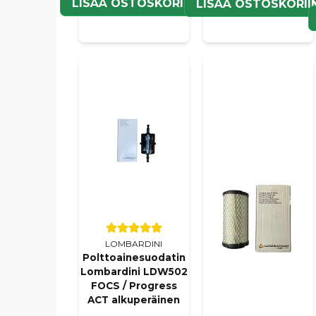
LISÄÄ OSTOSKORIIN
LISÄÄ OSTOSKORII
LOMBARDINI
Polttoainesuodatin
Lombardini LDW502
FOCS / Progress
ACT alkuperäinen