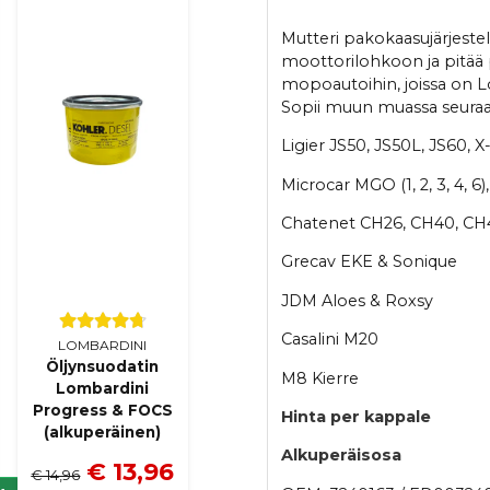
Mutteri pakokaasujärjestel
moottorilohkoon ja pitää 
mopoautoihin, joissa on L
Sopii muun muassa seuraav
Ligier JS50, JS50L, JS60, 
Microcar MGO (1, 2, 3, 4, 6),
Chatenet CH26, CH40, CH4
Grecav EKE & Sonique
JDM Aloes & Roxsy
Casalini M20
LOMBARDINI
Öljynsuodatin
M8 Kierre
Lombardini
Progress & FOCS
Hinta per kappale
(alkuperäinen)
Alkuperäisosa
€ 13,96
€ 14,96