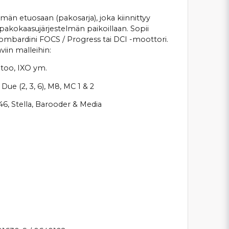
män etuosaan (pakosarja), joka kiinnittyy
pakokaasujärjestelmän paikoillaan. Sopii
ombardini FOCS / Progress tai DCI -moottori.
iin malleihin:
X-too, IXO ym.
 Due (2, 3, 6), M8, MC 1 & 2
6, Stella, Barooder & Media