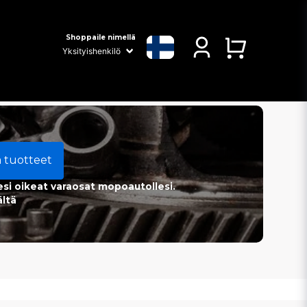
Shoppaile nimellä
a tuotteet
esi oikeat varaosat mopoautollesi.
ältä