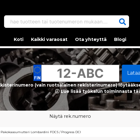
hae tuotteen tai tuotenumeron mukaan....
Koti
Kaikki varaosat
Ota yhteyttä
Blogi
Lata
kisterinumero (vain ruotsalainen rekisterinumero) löytääks
ⓘ Lue lisää työkalun toiminnasta tä
Näytä rek.numero
Pakokaasumutteri Lombardini FOCS / Progress DCI