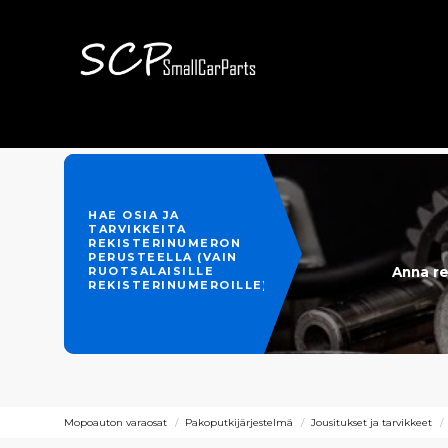
HAE OSIA JA
TARVIKKEITA
REKISTERINUMERON
PERUSTEELLA (VAIN
Anna re
RUOTSALAISILLE
REKISTERINUMEROILLE)
Mopoauton varaosat
Pakoputkijärjestelmä
Jousitukset ja tarvikkeet