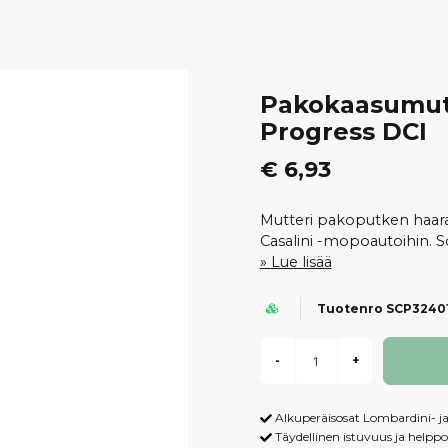
Pakokaasumutt
Progress DCI
€ 6,93
Mutteri pakoputken haara
Casalini -mopoautoihin. S
Lue lisää
Tuotenro SCP3240
-
+
Alkuperäisosat Lombardini- j
Täydellinen istuvuus ja helpp