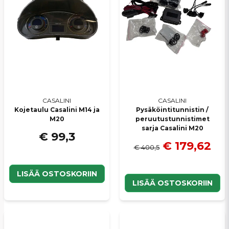
Lähetä kysymys
CASALINI
CASALINI
Kojetaulu Casalini M14 ja
Pysäköintitunnistin /
M20
peruutustunnistimet
sarja Casalini M20
€ 99,3
€ 179,62
€ 400,5
LISÄÄ OSTOSKORIIN
LISÄÄ OSTOSKORIIN