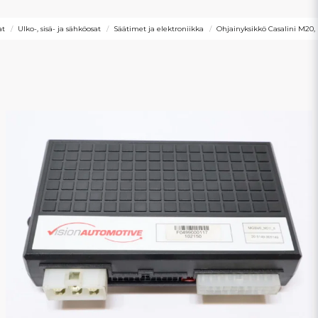
at
Ulko-, sisä- ja sähköosat
Säätimet ja elektroniikka
Ohjainyksikkö Casalini M20,