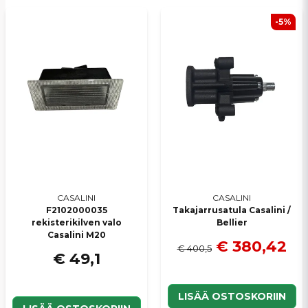
-5%
CASALINI
CASALINI
F2102000035
Takajarrusatula Casalini /
rekisterikilven valo
Bellier
Casalini M20
€ 380,42
€ 400,5
€ 49,1
LISÄÄ OSTOSKORIIN