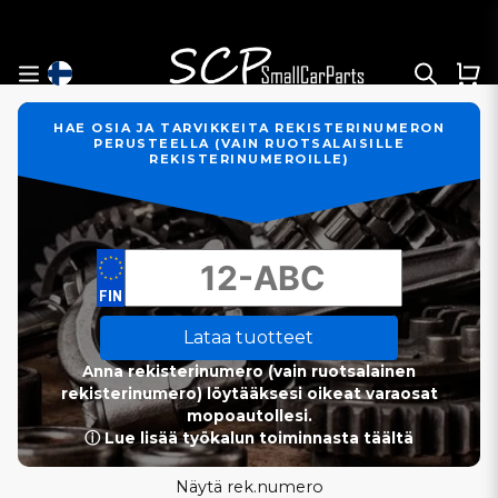
HAE OSIA JA TARVIKKEITA REKISTERINUMERON
PERUSTEELLA (VAIN RUOTSALAISILLE
REKISTERINUMEROILLE)
Lataa tuotteet
Anna rekisterinumero (vain ruotsalainen
rekisterinumero) löytääksesi oikeat varaosat
mopoautollesi.
ⓘ Lue lisää työkalun toiminnasta täältä
Näytä rek.numero