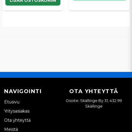
LISÄÄ OSTOSKORIIN
NAVIGOINTI
OTA YHTEYTTÄ
Osoite: Skällinge By 31, 432 99
Etusivu
Skällinge
Yritysasiakas
Ota yhteyttä
Meistä