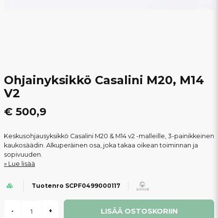
Ohjainyksikkö Casalini M20, M14
V2
€ 500,9
Keskusohjausyksikkö Casalini M20 & M14 v2 -malleille, 3-painikkeinen
kaukosäädin. Alkuperäinen osa, joka takaa oikean toiminnan ja
sopivuuden.
Lue lisää
Tuotenro SCPF0499000117
LISÄÄ OSTOSKORIIN
-
+