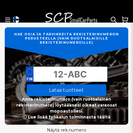
HAE OSIA JA TARVIKKEITA REKISTERINUMERON
PERUSTEELLA (VAIN RUOTSALAISILLE
REKISTERINUMEROILLE)
Lataa tuotteet
Anna rekisterinumero (vain ruotsalainen
rekisterinumero) löytääksesi oikeat varaosat
mopoautollesi.
ⓘ Lue lisää työkalun toiminnasta täältä
Näytä rek.numero