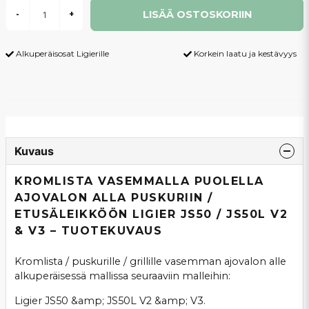
LISÄÄ OSTOSKORIIN
-
+
Alkuperäisosat Ligierille
Korkein laatu ja kestävyys
Kuvaus
KROMLISTA VASEMMALLA PUOLELLA
AJOVALON ALLA PUSKURIIN /
ETUSÄLEIKKÖÖN LIGIER JS50 / JS50L V2
& V3 – TUOTEKUVAUS
Kromlista / puskurille / grillille vasemman ajovalon alle
alkuperäisessä mallissa seuraaviin malleihin:
Ligier JS50 &amp; JS50L V2 &amp; V3.