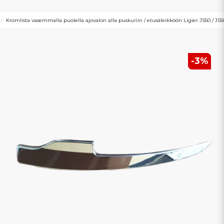
Kromlista vasemmalla puolella ajovalon alla puskuriin / etusäleikköön Ligier JS50 / JS
-
3
%