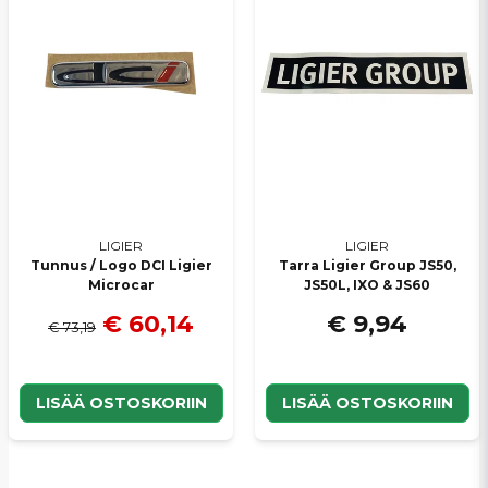
LIGIER
LIGIER
Tunnus / Logo DCI Ligier
Tarra Ligier Group JS50,
Microcar
JS50L, IXO & JS60
€ 60,14
€ 9,94
€ 73,19
LISÄÄ OSTOSKORIIN
LISÄÄ OSTOSKORIIN