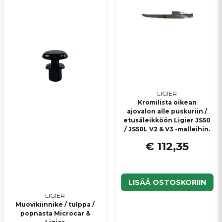
Lähetä kysymys
LIGIER
Kromilista oikean
ajovalon alle puskuriin /
etusäleikköön Ligier JS50
/ JS50L V2 & V3 -malleihin.
€ 112,35
LISÄÄ OSTOSKORIIN
LIGIER
Muovikiinnike / tulppa /
popnasta Microcar &