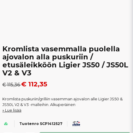
Kromlista vasemmalla puolella
ajovalon alla puskuriin /
etusäleikköön Ligier JS50 / JS50L
V2 & V3
€ 112,35
€ 115,36
Kromlista puskuriin/grilliin vasemman ajovalon alle Ligier JS50 &
JS50L V2 & V3 -malleihin. Alkuperäinen
Lue lisää
Tuotenro SCP1412527