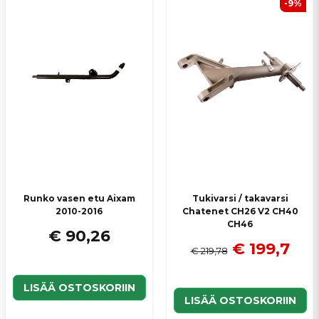
-9%
Runko vasen etu Aixam
Tukivarsi / takavarsi
2010-2016
Chatenet CH26 V2 CH40
CH46
€ 90,26
€ 199,7
€ 219,78
LISÄÄ OSTOSKORIIN
LISÄÄ OSTOSKORIIN