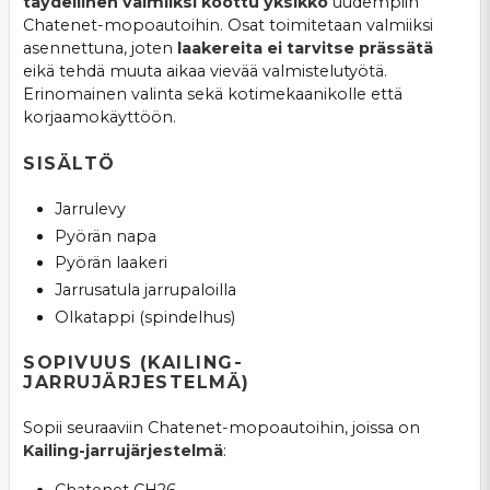
täydellinen valmiiksi koottu yksikkö
uudempiin
Chatenet-mopoautoihin. Osat toimitetaan valmiiksi
asennettuna, joten
laakereita ei tarvitse prässätä
eikä tehdä muuta aikaa vievää valmistelutyötä.
Erinomainen valinta sekä kotimekaanikolle että
korjaamokäyttöön.
SISÄLTÖ
Jarrulevy
Pyörän napa
Pyörän laakeri
Jarrusatula jarrupaloilla
Olkatappi (spindelhus)
SOPIVUUS (KAILING-
JARRUJÄRJESTELMÄ)
Sopii seuraaviin Chatenet-mopoautoihin, joissa on
Kailing-jarrujärjestelmä
:
Chatenet CH26