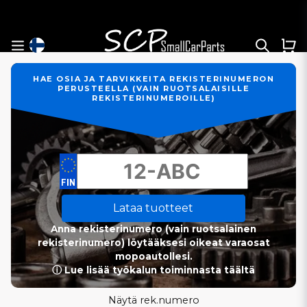
HAE OSIA JA TARVIKKEITA REKISTERINUMERON
PERUSTEELLA (VAIN RUOTSALAISILLE
REKISTERINUMEROILLE)
Lataa tuotteet
Anna rekisterinumero (vain ruotsalainen
rekisterinumero) löytääksesi oikeat varaosat
mopoautollesi.
ⓘ Lue lisää työkalun toiminnasta täältä
Näytä rek.numero