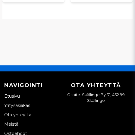
NAVIGOINTI
OTA YHTEYTTÄ
Osoite: Skällinge By 31, 432 99
Etusivu
Skällinge
Yritysasiakas
Ota yhteyttä
Meistä
Ostoehdot