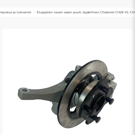
ipustus ja tukivarret
Etupyörän navan vasen puoli, täydellinen Chatenet CH26 V2, C