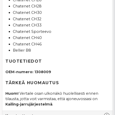
Chatenet CH28
Chatenet CH30
Chatenet CH32
Chatenet CH33
Chatenet Sporteevo
Chatenet CH40
Chatenet CH46
Bellier B8
TUOTETIEDOT
OEM-numero: 1308009
TÄRKEÄ HUOMAUTUS
Huom!
Vertaile osan ulkonäkö huolellisesti ennen
tilausta, jotta voit varmistaa, että ajoneuvossasi on
Kailing-jarrujärjestelmä
.