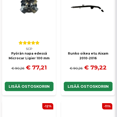
Lähetä kysymys
SCP
Pyörän napa edessä
Runko oikea etu Aixam
Microcar Ligier 100 mm
2010-2016
€ 77,21
€ 79,22
€ 90,26
€ 90,26
LISÄÄ OSTOSKORIIN
LISÄÄ OSTOSKORIIN
-12%
-11%