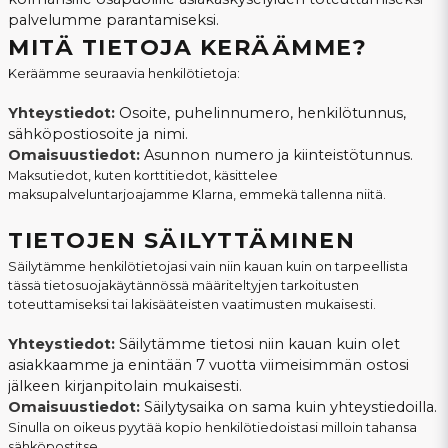
palvelumme parantamiseksi.
MITÄ TIETOJA KERÄÄMME?
Keräämme seuraavia henkilötietoja:
Yhteystiedot:
Osoite, puhelinnumero, henkilötunnus,
sähköpostiosoite ja nimi.
Omaisuustiedot:
Asunnon numero ja kiinteistötunnus.
Maksutiedot, kuten korttitiedot, käsittelee
maksupalveluntarjoajamme Klarna, emmekä tallenna niitä.
TIETOJEN SÄILYTTÄMINEN
Säilytämme henkilötietojasi vain niin kauan kuin on tarpeellista
tässä tietosuojakäytännössä määriteltyjen tarkoitusten
toteuttamiseksi tai lakisääteisten vaatimusten mukaisesti.
Yhteystiedot:
Säilytämme tietosi niin kauan kuin olet
asiakkaamme ja enintään 7 vuotta viimeisimmän ostosi
jälkeen kirjanpitolain mukaisesti.
Omaisuustiedot:
Säilytysaika on sama kuin yhteystiedoilla.
Sinulla on oikeus pyytää kopio henkilötiedoistasi milloin tahansa
sähköpostitse.