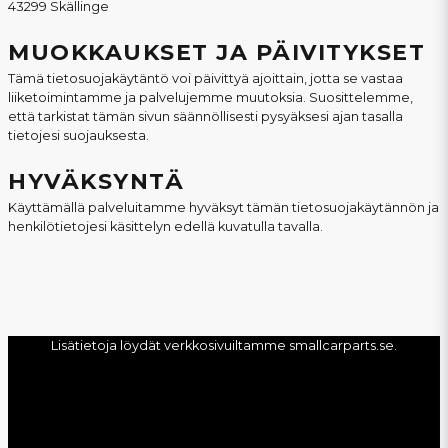
43299 Skällinge
MUOKKAUKSET JA PÄIVITYKSET
Tämä tietosuojakäytäntö voi päivittyä ajoittain, jotta se vastaa
liiketoimintamme ja palvelujemme muutoksia. Suosittelemme,
että tarkistat tämän sivun säännöllisesti pysyäksesi ajan tasalla
tietojesi suojauksesta.
HYVÄKSYNTÄ
Käyttämällä palveluitamme hyväksyt tämän tietosuojakäytännön ja
henkilötietojesi käsittelyn edellä kuvatulla tavalla.
Lisätietoja löydät verkkosivuiltamme
smallcarparts.se
.