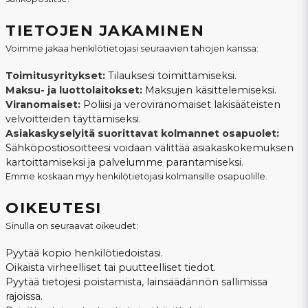
TIETOJEN JAKAMINEN
Voimme jakaa henkilötietojasi seuraavien tahojen kanssa:
Toimitusyritykset:
Tilauksesi toimittamiseksi.
Maksu- ja luottolaitokset:
Maksujen käsittelemiseksi.
Viranomaiset:
Poliisi ja veroviranomaiset lakisääteisten
velvoitteiden täyttämiseksi.
Asiakaskyselyitä suorittavat kolmannet osapuolet:
Sähköpostiosoitteesi voidaan välittää asiakaskokemuksen
kartoittamiseksi ja palvelumme parantamiseksi.
Emme koskaan myy henkilötietojasi kolmansille osapuolille.
OIKEUTESI
Sinulla on seuraavat oikeudet:
Pyytää kopio henkilötiedoistasi.
Oikaista virheelliset tai puutteelliset tiedot.
Pyytää tietojesi poistamista, lainsäädännön sallimissa
rajoissa.