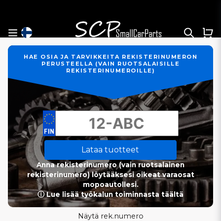
HAE OSIA JA TARVIKKEITA REKISTERINUMERON
PERUSTEELLA (VAIN RUOTSALAISILLE
REKISTERINUMEROILLE)
Lataa tuotteet
Anna rekisterinumero (vain ruotsalainen
rekisterinumero) löytääksesi oikeat varaosat
mopoautollesi.
ⓘ Lue lisää työkalun toiminnasta täältä
Näytä rek.numero