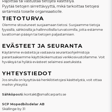
Rajoittaa tai vastustaa tietojesi käsittelyä.
Pyytää tietojen siirrettävyyttä, mikä tarkoittaa tietojesi
siirtämistä toiselle organisaatiolle.
TIETOTURVA
Olemme sitoutuneet suojaamaan tietosi. Suojaamme tietoja
fyysisillä, sähköisillä ja hallinnollisilla turvatoimilla, jotta estämme
luvattoman pääsyn tai tietojen paljastamisen.
EVÄSTEET JA SEURANTA
Käytämme evästeitä ja vastaavia seurantaohjelmistoja
parantaaksemme käyttökokemustasi verkkosivustollamme. Voit
hyväksyä tai hylätä evästeet selaimesi asetuksista.
YHTEYSTIEDOT
Jos sinulla on kysyttävää henkilötietojesi käsittelystä, voit ottaa
meihin yhteyttä:
Sähköposti:
kontakt@smallcarparts.se
SCP Mopedbilsdelar AB
Skällinge by 31