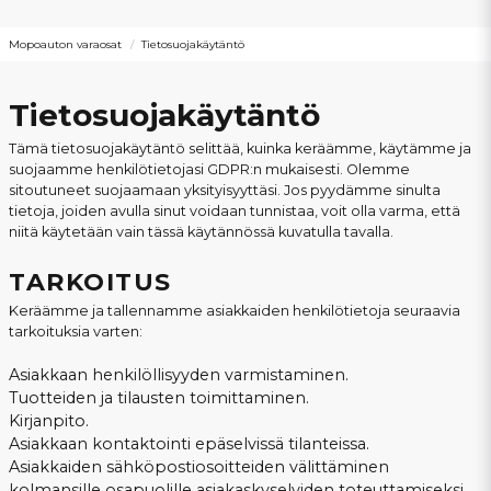
Mopoauton varaosat
Tietosuojakäytäntö
Tietosuojakäytäntö
Tämä tietosuojakäytäntö selittää, kuinka keräämme, käytämme ja
suojaamme henkilötietojasi GDPR:n mukaisesti. Olemme
sitoutuneet suojaamaan yksityisyyttäsi. Jos pyydämme sinulta
tietoja, joiden avulla sinut voidaan tunnistaa, voit olla varma, että
niitä käytetään vain tässä käytännössä kuvatulla tavalla.
TARKOITUS
Keräämme ja tallennamme asiakkaiden henkilötietoja seuraavia
tarkoituksia varten:
Asiakkaan henkilöllisyyden varmistaminen.
Tuotteiden ja tilausten toimittaminen.
Kirjanpito.
Asiakkaan kontaktointi epäselvissä tilanteissa.
Asiakkaiden sähköpostiosoitteiden välittäminen
kolmansille osapuolille asiakaskyselyiden toteuttamiseksi