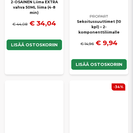
2-OSAINEN Liima EXTRA
vahva 50ML liima (4-8
min)
PROPART
€ 34,04
Sekoitussuuttimet (10
€ 44,08
kpl) – 2-
komponenttiliimalle
€ 9,94
€ 14,96
LISÄÄ OSTOSKORIIN
LISÄÄ OSTOSKORIIN
-34%