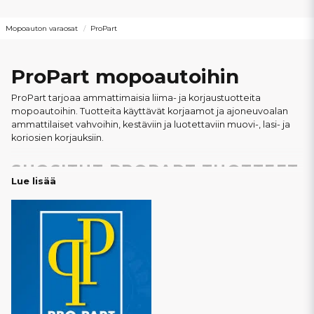
Mopoauton varaosat
ProPart
ProPart mopoautoihin
ProPart tarjoaa ammattimaisia liima- ja korjaustuotteita
mopoautoihin. Tuotteita käyttävät korjaamot ja ajoneuvoalan
ammattilaiset vahvoihin, kestäviin ja luotettaviin muovi-, lasi- ja
koriosien korjauksiin.
SUOSITUT PROPART-TUOTTEET
Lue lisää
2-komponenttiliima Extra Strong
– Täydellinen
halkeamien, muoviosien, kiinnikkeiden ja koripaneelien
korjaamiseen mopoautoissa.
Lasiliima
– Ikkunoiden asennukseen ja tiivistämiseen
sekä muihin lasiin liittyviin käyttökohteisiin.
Sekoituskärjet
– Varmistavat 2-komponenttiliiman
oikean sekoituksen ja tarkan levityksen.
Multi Bonder
– Monikäyttöinen liima muoville, koriosille,
metallille ja muille mopoautoissa käytettäville