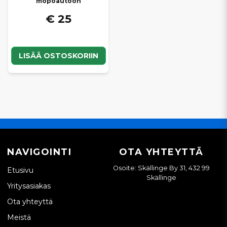
mopoautoon
€ 25
LISÄÄ OSTOSKORIIN
NAVIGOINTI
OTA YHTEYTTÄ
Osoite: Skällinge By 31, 432 99
Etusivu
Skällinge
Yritysasiakas
Ota yhteyttä
Meistä