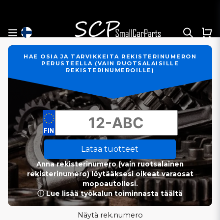
HAE OSIA JA TARVIKKEITA REKISTERINUMERON
PERUSTEELLA (VAIN RUOTSALAISILLE
REKISTERINUMEROILLE)
Lataa tuotteet
Anna rekisterinumero (vain ruotsalainen
rekisterinumero) löytääksesi oikeat varaosat
mopoautollesi.
ⓘ Lue lisää työkalun toiminnasta täältä
Näytä rek.numero