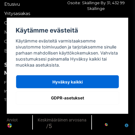
Osoite: Skällinge By 31, 432 99
Etusivu
Skällinge
Yritysasiakas
Ota yhteyttä
Käytämme evästeitä
Meistä
Käytämme evästeitä varmistaaksemme
Ostoehdot
sivustomme toimivuuden ja tarjotaksemme sinulle
Blogi
parhaan mahdollisen käyttökokemuksen. Vahvista
suostumuksesi painamalla Hyväksy kaikki tai
SOSIAALINEN
OMA TILI
muokkaa asetuksista.
MEDIA
Kirjaudu sisään
Hyväksy kaikki
Facebook
Luo tili
Instagram
Unohtuiko salasana?
GDPR-asetukset
TikTok