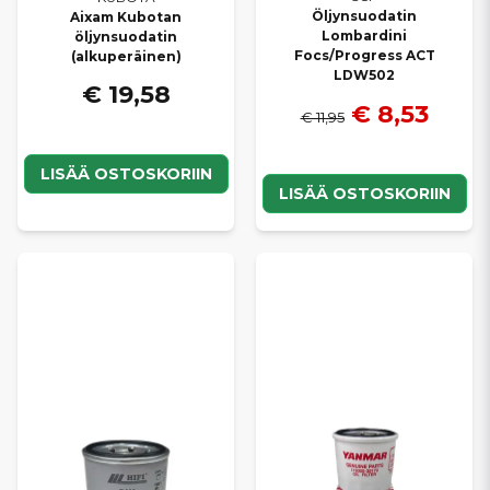
Öljynsuodatin
Aixam Kubotan
Lombardini
öljynsuodatin
Focs/Progress ACT
(alkuperäinen)
LDW502
€ 19,58
€ 8,53
€ 11,95
LISÄÄ OSTOSKORIIN
LISÄÄ OSTOSKORIIN