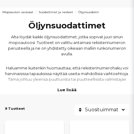
Mopoauton varaosat
Suodattimet ja nesteet
Öljynsuodatin
Öljynsuodattimet
Alta löydät kaikki öljynsuodattimet, jotka sopivat juuri sinun
mopoautoosi. Tuotteet on valittu antamasi rekisterinumeron
perusteella ja ne on yhdistetty oikeaan malliin runkonumeron
avulla.
Haluamme kuitenkin huomauttaa, että rekisterinumerohaku voi
harvinaisissa tapauksissa näyttää useita mahdollisia vaihtoehtoja.
Tämä johtuu yleensä puuttuvista tai puutteellisista valmistajan
tiedoista.
Lue lisää
Epävarma siitä, mikä osa sopii?
Ota yhteyttä meihin, niin
varmistamme, että saat juuri oikean osan mopoautoosi.
9 Tuotteet
Suosituimmat