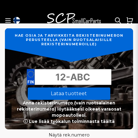
HAE OSIA JA TARVIKKEITA REKISTERINUMERON
PERUSTEELLA (VAIN RUOTSALAISILLE
REKISTERINUMEROILLE)
Lataa tuotteet
Anna rekisterinumero (vain ruotsalainen
rekisterinumero) löytääksesi oikeat varaosat
mopoautollesi.
ⓘ Lue lisää työkalun toiminnasta täältä
Näytä rek.numero